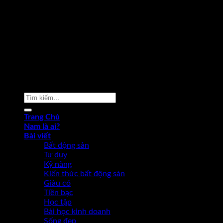
Copyright 2026 ©
Phạm Văn Nam
Tìm
kiếm:
Trang Chủ
Nam là ai?
Bài viết
Bất động sản
Tư duy
Kỹ năng
Kiến thức bất động sản
Giàu có
Tiền bạc
Học tập
Bài học kinh doanh
Sống đẹp