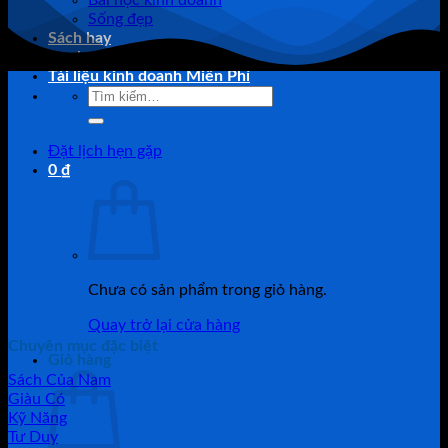
Bài học kinh doanh
Sống đẹp
Sách hay
Danh mục sản phẩm
Tài liệu kinh doanh Miễn Phí
Tìm
kiếm:
Đặt lịch hẹn gặp
0
₫
Chưa có sản phẩm trong giỏ hàng.
Quay trở lại cửa hàng
Chuyên mục đặc biệt
Giỏ hàng
Sách Của Nam
Giàu Có
Kỹ Năng
Tư Duy