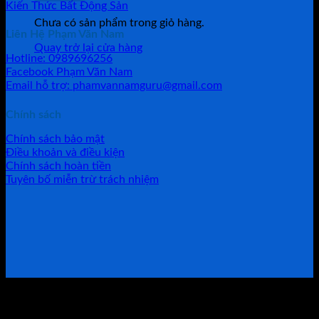
Kiến Thức Bất Động Sản
Chưa có sản phẩm trong giỏ hàng.
Liên Hệ Phạm Văn Nam
Quay trở lại cửa hàng
Hotline: 0989696256
Facebook Phạm Văn Nam
Email hỗ trợ: phamvannamguru@gmail.com
Chính sách
Chính sách bảo mật
Điều khoản và điều kiện
Chính sách hoàn tiền
Tuyên bố miễn trừ trách nhiệm