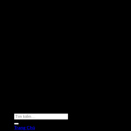
Copyright 2026 ©
Phạm Văn Nam
Tìm
kiếm:
Trang Chủ