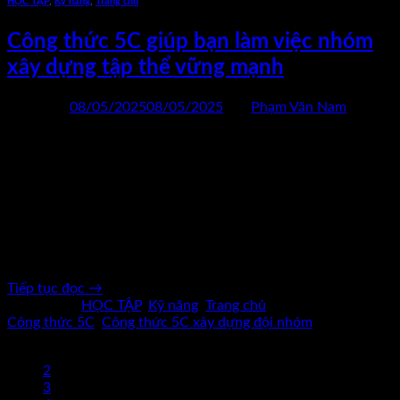
HỌC TẬP
,
Kỹ năng
,
Trang chủ
Công thức 5C giúp bạn làm việc nhóm
xây dựng tập thể vững mạnh
Đăng vào
08/05/2025
08/05/2025
bởi
Phạm Văn Nam
08
Th5
Công thức 5C giúp bạn làm việc nhóm xây dựng tập thể vững
mạnh. Trong kỷ nguyên biến động và tốc độ như hiện nay, làm
việc nhóm không còn là lựa chọn – mà là một năng lực cốt lõi
để tổ chức đạt được thành công dài hạn. Mỗi dự án, mỗi
chiến […]
Tiếp tục đọc
→
Đăng trong
HỌC TẬP
,
Kỹ năng
,
Trang chủ
|
Được gắn thẻ
Công thức 5C
,
Công thức 5C xây dựng đội nhóm
1
2
3