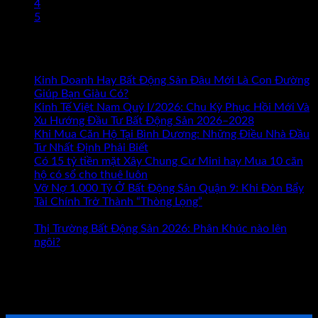
4
5
Bài mới nhất
Kinh Doanh Hay Bất Động Sản Đâu Mới Là Con Đường
ở
Giúp Bạn Giàu Có?
Chức năng bình luận bị tắt
Kinh
Kinh Tế Việt Nam Quý I/2026: Chu Kỳ Phục Hồi Mới Và
Doanh
Xu Hướng Đầu Tư Bất Động Sản 2026–2028
Hay
Khi Mua Căn Hộ Tại Bình Dương: Những Điều Nhà Đầu
Bất
Tư Nhất Định Phải Biết
Động
Có 15 tỷ tiền mặt Xây Chung Cư Mini hay Mua 10 căn
Sản
hộ có sổ cho thuê luôn
Đâu
Vỡ Nợ 1.000 Tỷ Ở Bất Động Sản Quận 9: Khi Đòn Bẩy
Mới
Tài Chính Trở Thành “Thòng Lọng”
Chức năng bình luận
ở
Là
bị tắt
Vỡ
Con
Thị Trường Bất Động Sản 2026: Phân Khúc nào lên
Nợ
Đường
ngôi?
1.000
Giúp
Tham khảo Bộ Sách Thực Chiến
Tỷ
Bạn
Ở
Giàu
ĐẶT LỊCH TƯ VẤN TRỰC TIẾP
Bất
Có?
Động