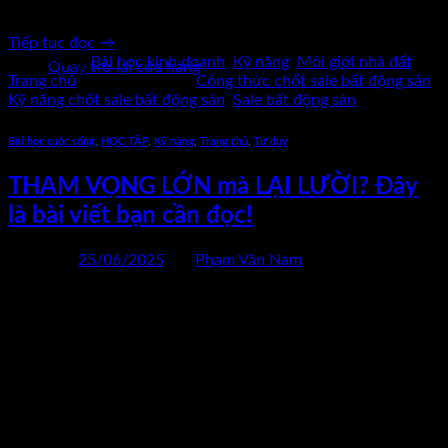
hàng bền vững.
Chưa có sản phẩm trong giỏ hàng.
Tiếp tục đọc
→
Đăng trong
Bài học kinh doanh
,
Kỹ năng
,
Môi giới nhà đất
,
Quay trở lại cửa hàng
Trang chủ
|
Được gắn thẻ
Công thức chốt sale bất động sản
,
Kỹ năng chốt sale bất động sản
,
Sale bất động sản
Bài học cuộc sống
,
HỌC TẬP
,
Kỹ năng
,
Trang chủ
,
Tư duy
THAM VỌNG LỚN mà LẠI LƯỜI? Đây
là bài viết bạn cần đọc!
Đăng vào
25/06/2025
bởi
Phạm Văn Nam
25
Th6
THAM VỌNG LỚN mà LẠI LƯỜI? Đây là bài viết bạn cần
đọc! (Đọc xong bạn sẽ muốn đứng dậy hành động ngay lập
tức!) Có bao giờ bạn cảm thấy mình như một “người hùng
trong tưởng tượng”? Bạn có ước mơ rực cháy, bạn vẽ ra viễn
cảnh tương lai đầy hào […]