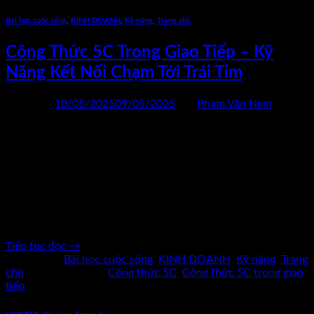
Bài học cuộc sống
,
KINH DOANH
,
Kỹ năng
,
Trang chủ
Công Thức 5C Trong Giao Tiếp – Kỹ
Năng Kết Nối Chạm Tới Trái Tim
Đăng vào
10/05/2025
09/05/2025
bởi
Phạm Văn Nam
10
Th5
Công thức 5C trong Giao tiếp – không phải để nói, mà để kết
nối Có những người nói rất nhiều, nhưng không ai lắng nghe.
Có những người chỉ nói vài câu, nhưng khiến người đối diện
phải nhớ cả đời. Vấn đề không nằm ở số lượng lời nói, mà là
chất lượng […]
Tiếp tục đọc
→
Đăng trong
Bài học cuộc sống
,
KINH DOANH
,
Kỹ năng
,
Trang
chủ
|
Được gắn thẻ
Công thức 5C
,
Công thức 5C trong giao
tiếp