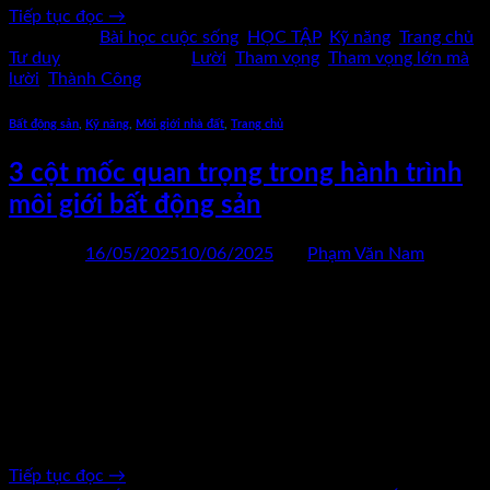
Tiếp tục đọc
→
Đăng trong
Bài học cuộc sống
,
HỌC TẬP
,
Kỹ năng
,
Trang chủ
,
Tư duy
|
Được gắn thẻ
Lười
,
Tham vọng
,
Tham vọng lớn mà
lười
,
Thành Công
Bất động sản
,
Kỹ năng
,
Môi giới nhà đất
,
Trang chủ
3 cột mốc quan trọng trong hành trình
môi giới bất động sản
Đăng vào
16/05/2025
10/06/2025
bởi
Phạm Văn Nam
16
Th5
Nghề môi giới bất động sản không chỉ là một công việc “kiếm
hoa hồng” đơn thuần, mà là hành trình đầy cảm xúc, thách
thức và cả những chuyển hóa sâu sắc trong tư duy. Để làm
nghề môi giới bất động sản bền vững, mỗi người đều trải qua
những cột mốc quan […]
Tiếp tục đọc
→