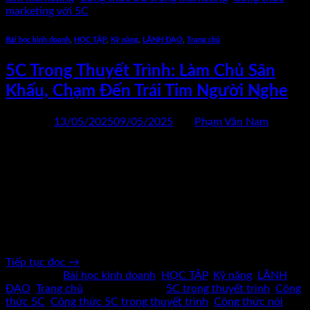
marketing với 5C
Bài học kinh doanh
,
HỌC TẬP
,
Kỹ năng
,
LÃNH ĐẠO
,
Trang chủ
5C Trong Thuyết Trình: Làm Chủ Sân
Khấu, Chạm Đến Trái Tim Người Nghe
Đăng vào
13/05/2025
09/05/2025
bởi
Phạm Văn Nam
13
Th5
Nói chuyện trước đám đông – nỗi sợ lớn hơn cả cái chết?
00Có một thống kê thú vị: với nhiều người, nỗi sợ thuyết
trình còn lớn hơn cả nỗi sợ chết. Không ít người thông minh,
tài giỏi, nhưng khi bước lên sân khấu – đôi chân run rẩy, đầu
óc trống rỗng, […]
Tiếp tục đọc
→
Đăng trong
Bài học kinh doanh
,
HỌC TẬP
,
Kỹ năng
,
LÃNH
ĐẠO
,
Trang chủ
|
Được gắn thẻ
5C trong thuyết trình
,
Công
thức 5C
,
Công thức 5C trong thuyết trình
,
Công thức nói