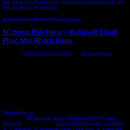
hay
,
Công thức thuyết trình
,
Công thức thuyết trình 5C
,
làm
thế nào để thuyết trình hay
Bài học kinh doanh
,
KINH DOANH
,
Kỹ năng
,
Trang chủ
5C trong Bán Hàng – Bí Quyết Chinh
Phục Mọi Khách Hàng
Đăng vào
12/05/2025
09/05/2025
bởi
Phạm Văn Nam
12
Th5
Bán hàng không phải chỉ là “bán” – đó là hành trình xây dựng
lòng tin Trong thời đại mà người tiêu dùng thông minh hơn
bao giờ hết, họ không mua vì bị thuyết phục. Họ mua khi cảm
thấy tin tưởng, được đồng hành và được hiểu. Nhiều người
bán hàng thất bại […]
Tiếp tục đọc
→
Đăng trong
Bài học kinh doanh
,
KINH DOANH
,
Kỹ năng
,
Trang chủ
|
Được gắn thẻ
Cách để bán hàng giỏi
,
Công thức
5C
,
Công thức 5C trong bán hàng
,
Công thức 5C trong bán