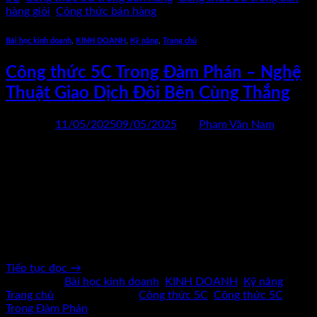
hàng giỏi
,
Công thức bán hàng
Bài học kinh doanh
,
KINH DOANH
,
Kỹ năng
,
Trang chủ
Công thức 5C Trong Đàm Phán – Nghệ
Thuật Giao Dịch Đôi Bên Cùng Thắng
Đăng vào
11/05/2025
09/05/2025
bởi
Phạm Văn Nam
11
Th5
Đàm phán: Không phải cuộc đấu, mà là hành trình tìm tiếng
nói chung Rất nhiều người bước vào bàn đàm phán như bước
vào sàn đấu: căng thẳng, đối đầu, và luôn cảnh giác bị “hớ”.
Nhưng thực tế, đàm phán không phải là một cuộc chiến, mà
là một nghệ thuật đồng hành, […]
Tiếp tục đọc
→
Đăng trong
Bài học kinh doanh
,
KINH DOANH
,
Kỹ năng
,
Trang chủ
|
Được gắn thẻ
Công thức 5C
,
Công thức 5C
Trong Đàm Phán