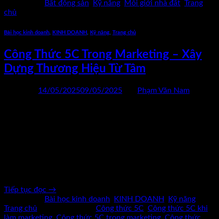
Đăng trong
Bất động sản
,
Kỹ năng
,
Môi giới nhà đất
,
Trang
chủ
Bài học kinh doanh
,
KINH DOANH
,
Kỹ năng
,
Trang chủ
Công Thức 5C Trong Marketing – Xây
Dựng Thương Hiệu Từ Tâm
Đăng vào
14/05/2025
09/05/2025
bởi
Phạm Văn Nam
14
Th5
Công Thức 5C TRONG MARKETING giúp bạn sống còn khi
thị trường bão hòa. Trong kỷ nguyên mà mọi sản phẩm đều dễ
sao chép, mọi tính năng đều có thể thay thế, thì thương hiệu
không còn được quyết định bởi sản phẩm, mà bởi cách bạn
khiến khách hàng cảm thấy. Khách hàng […]
Tiếp tục đọc
→
Đăng trong
Bài học kinh doanh
,
KINH DOANH
,
Kỹ năng
,
Trang chủ
|
Được gắn thẻ
Công thức 5C
,
Công thức 5C khi
làm marketing
,
Công thức 5C trong marketing
,
Công thức