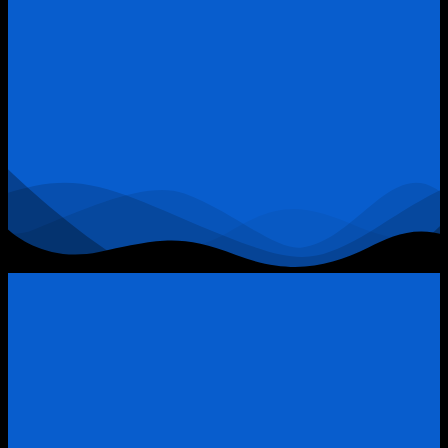
Sản
Quận
9:
Khi
Đòn
Bẩy
Tài
Chính
Trở
Thành
“Thòng
Lọng”