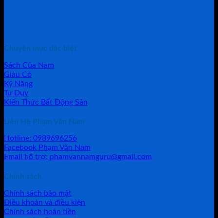
Chuyên mục đặc biệt
Sách Của Nam
Giàu Có
Kỹ Năng
Tư Duy
Kiến Thức Bất Động Sản
Liên Hệ Phạm Văn Nam
Hotline: 0989696256
Facebook Phạm Văn Nam
Email hỗ trợ: phamvannamguru@gmail.com
Chính sách
Chính sách bảo mật
Điều khoản và điều kiện
Chính sách hoàn tiền