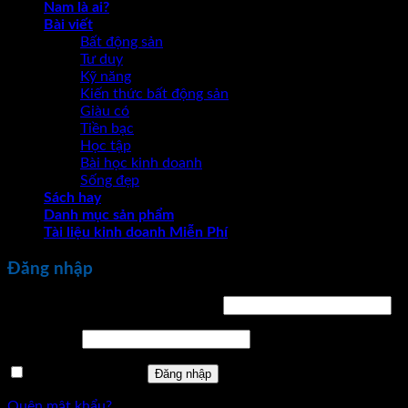
Nam là ai?
Bài viết
Bất động sản
Tư duy
Kỹ năng
Kiến thức bất động sản
Giàu có
Tiền bạc
Học tập
Bài học kinh doanh
Sống đẹp
Sách hay
Danh mục sản phẩm
Tài liệu kinh doanh Miễn Phí
Đăng nhập
Bắt
Tên tài khoản hoặc địa chỉ email
*
buộc
Bắt
Mật khẩu
*
buộc
Ghi nhớ mật khẩu
Đăng nhập
Quên mật khẩu?