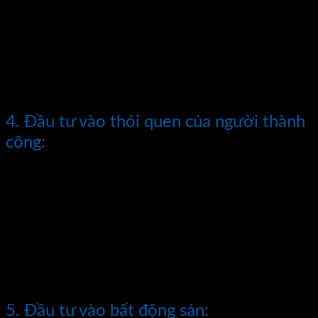
dựng mối quan hệ gia đình hạnh phúc.
Tôi đã dành thời gian để lắng nghe, chia sẻ và tạo dựng những
kỷ niệm đáng nhớ cùng gia đình. Điều này đã giúp tôi xây
dựng một môi trường gia đình ấm cúng và gắn kết hơn bao
giờ hết.
4. Đầu tư vào thói quen của người thành
công:
Thói quen đóng vai trò quan trọng trong cuộc sống và thành
công của chúng ta. Tôi đã đầu tư vào việc xây dựng những
thói quen tích cực, như thói quen đọc sách hàng ngày, viết
nhật ký, tập thể dục, và quản lý thời gian hiệu quả. Những
thói quen này đã giúp tôi trở nên tổ chức hơn, nâng cao hiệu
suất làm việc và mang lại sự tiến bộ đáng kể trong cuộc sống
cá nhân và sự nghiệp.
5. Đầu tư vào bất động sản: