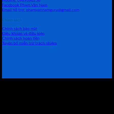
Hotline: 0989696256
Facebook Phạm Văn Nam
Email hỗ trợ: phamvannamguru@gmail.com
Chính sách
Chính sách bảo mật
Điều khoản và điều kiện
Chính sách hoàn tiền
Tuyên bố miễn trừ trách nhiệm