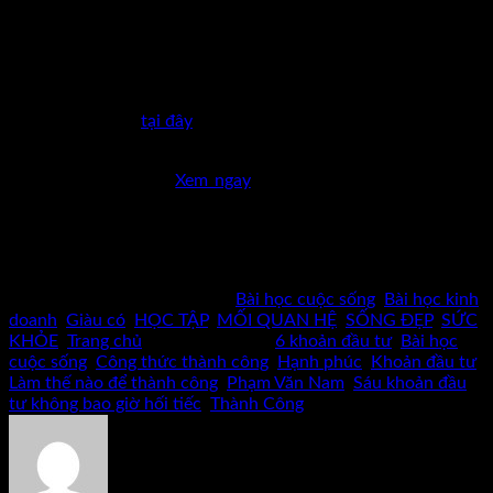
bắt đầu ngay bây giờ để xây dựng một cuộc sống tốt hơn và
trở thành phiên bản tốt nhất của chính bạn.
Nếu bạn quan tâm đến kiến thức bất động sản thì đây là bộ
sách mà bạn phải tìm đọc để trang bị đầy đủ kiến thức cho
mình Bấm lấy nó
tại đây
Tôi đã làm hơn 1200 video chia sẻ kiến thức về kinh doanh và
đầu tư bất động sản
Xem ngay
để cập nhật kiến thức và kết
nối với tôi nhé !
Chúc bạn thành công và hạnh phúc trên cuộc hành trình của
mình!
Bài viết này được đăng trong
Bài học cuộc sống
,
Bài học kinh
doanh
,
Giàu có
,
HỌC TẬP
,
MỐI QUAN HỆ
,
SỐNG ĐẸP
,
SỨC
KHỎE
,
Trang chủ
và được gắn thẻ
6 khoản đầu tư
,
Bài học
cuộc sống
,
Công thức thành công
,
Hạnh phúc
,
Khoản đầu tư
,
Làm thế nào để thành công
,
Phạm Văn Nam
,
Sáu khoản đầu
tư không bao giờ hối tiếc
,
Thành Công
.