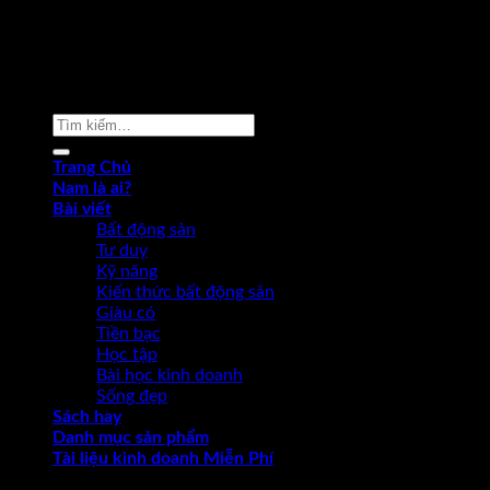
Copyright 2026 ©
Phạm Văn Nam
Tìm
kiếm:
Trang Chủ
Nam là ai?
Bài viết
Bất động sản
Tư duy
Kỹ năng
Kiến thức bất động sản
Giàu có
Tiền bạc
Học tập
Bài học kinh doanh
Sống đẹp
Sách hay
Danh mục sản phẩm
Tài liệu kinh doanh Miễn Phí