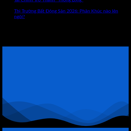
Tài Chính Trở Thành “Thòng Lọng”
Chức năng bình luận
ở
Là
bị tắt
Vỡ
Con
Thị Trường Bất Động Sản 2026: Phân Khúc nào lên
Nợ
Đường
ngôi?
1.000
Giúp
Tham khảo Bộ Sách Thực Chiến
Tỷ
Bạn
Ở
Giàu
ĐẶT LỊCH TƯ VẤN TRỰC TIẾP
Bất
Có?
Động
Sản
Quận
9:
Khi
Đòn
Bẩy
Tài
Chính
Trở
Thành
“Thòng
Lọng”