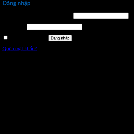
Đăng nhập
Bắt
Tên tài khoản hoặc địa chỉ email
*
buộc
Bắt
Mật khẩu
*
buộc
Ghi nhớ mật khẩu
Đăng nhập
Quên mật khẩu?