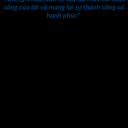
sống của tôi và mang lại sự thành công và
hạnh phúc”
Tôi muốn chia sẻ và truyền cảm hứng cho bạn và những
người muốn thay đổi để đạt được thành công bằng cách chia
sẻ những bài học mà tôi đã học được từ những khoản đầu tư
này:
Kiến thức là nền tảng của thành công.
Đầu tư vào việc học
hành và phát triển bản thân sẽ giúp bạn nắm bắt những cơ
hội và thách thức trong cuộc sống. Không bao giờ ngừng học
hỏi và mở rộng kiến thức của bạn.
Sức khỏe là vốn quý giá nhất.
Đầu tư vào sức khoẻ giúp bạn
có đủ năng lượng và sự tập trung để đối mặt với những thử
thách. Thể thao và lối sống lành mạnh sẽ mang lại sự cân
bằng và hạnh phúc trong cuộc sống.
Gia đình là trụ cột vững chắc.
Đầu tư vào mối quan hệ gia
đình là xây dựng một cộng đồng yêu thương và hỗ trợ. Hãy
dành thời gian để quan tâm và chăm sóc gia đình, vì họ là
nguồn động viên và sự ủng hộ không thể thay thế.