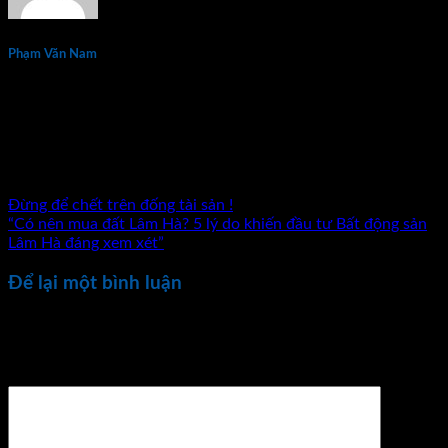
Phạm Văn Nam
Phạm Văn Nam là chuyên gia đầu tư và đào tạo bất động sản
thực chiến hàng đầu tại Việt Nam với hơn 15 năm kinh
nghiệm. Tác giả 7 đầu sách về kinh doanh và đầu tư bất động
sản. Đã đồng hành cùng hàng nghìn nhà đầu tư và doanh
nhân trên khắp cả nước.
Đừng để chết trên đống tài sản !
“Có nên mua đất Lâm Hà? 5 lý do khiến đầu tư Bất động sản
Lâm Hà đáng xem xét”
Để lại một bình luận
Email của bạn sẽ không được hiển thị công khai.
Các trường
bắt buộc được đánh dấu
*
Bình luận
*