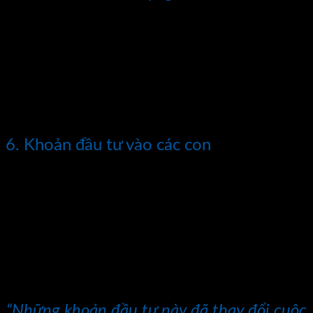
Việc đầu tư vào bất động sản là một quyết định đột phá trong
cuộc sống của tôi. Tôi đã thực hiện nghiên cứu cẩn thận và
đánh giá thị trường để chọn đúng thời điểm và vị trí để mua
nhà đất. Kết quả là tôi đã tạo ra một nguồn tài sản ổn định và
gia tăng giá trị theo thời gian. Điều này đã mang lại cho tôi sự
an tâm về tài chính và định hướng cho tương lai.
6. Khoản đầu tư vào các con
Không có gì quan trọng hơn việc đầu tư vào tương lai của
con cái. Tôi đã dành thời gian và tâm huyết để giáo dục và
hướng dẫn con cái của mình. Tôi đã khuyến khích họ phát
triển kỹ năng, tư duy độc lập và lòng trắc ẩn để đạt được
thành công trong cuộc sống. Đầu tư vào con cái là đảm bảo
sự tiếp nối và mang lại niềm vui và ý nghĩa sâu sắc trong cuộc
sống của tôi.
“Những khoản đầu tư này đã thay đổi cuộc