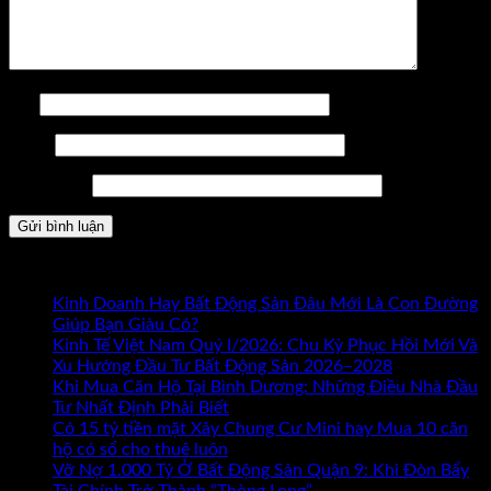
Tên
Email
Trang web
Bài mới nhất
Kinh Doanh Hay Bất Động Sản Đâu Mới Là Con Đường
ở
Giúp Bạn Giàu Có?
Chức năng bình luận bị tắt
Kinh
Kinh Tế Việt Nam Quý I/2026: Chu Kỳ Phục Hồi Mới Và
Doanh
Xu Hướng Đầu Tư Bất Động Sản 2026–2028
Hay
Khi Mua Căn Hộ Tại Bình Dương: Những Điều Nhà Đầu
Bất
Tư Nhất Định Phải Biết
Động
Có 15 tỷ tiền mặt Xây Chung Cư Mini hay Mua 10 căn
Sản
hộ có sổ cho thuê luôn
Đâu
Vỡ Nợ 1.000 Tỷ Ở Bất Động Sản Quận 9: Khi Đòn Bẩy
Mới