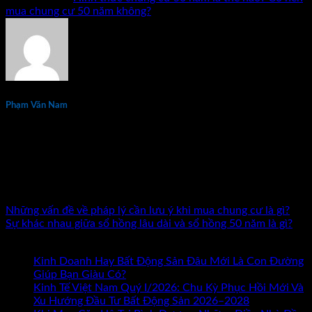
mua chung cư 50 năm không?
.
Phạm Văn Nam
Phạm Văn Nam là chuyên gia đầu tư và đào tạo bất động sản
thực chiến hàng đầu tại Việt Nam với hơn 15 năm kinh
nghiệm. Tác giả 7 đầu sách về kinh doanh và đầu tư bất động
sản. Đã đồng hành cùng hàng nghìn nhà đầu tư và doanh
nhân trên khắp cả nước.
Những vấn đề về pháp lý cần lưu ý khi mua chung cư là gì?
Sự khác nhau giữa sổ hồng lâu dài và sổ hồng 50 năm là gì?
Bài mới nhất
Kinh Doanh Hay Bất Động Sản Đâu Mới Là Con Đường
ở
Giúp Bạn Giàu Có?
Chức năng bình luận bị tắt
Kinh
Kinh Tế Việt Nam Quý I/2026: Chu Kỳ Phục Hồi Mới Và
Doanh
Xu Hướng Đầu Tư Bất Động Sản 2026–2028