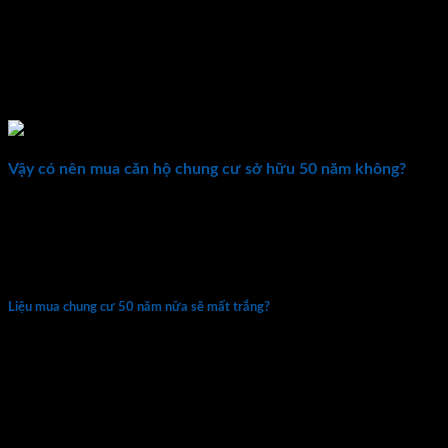
đất trong 30-50 năm; và chung cư 50 năm có được cấp
sổ, quyền lợi như chung cư sở hữu lâu dài. Điểm khác là
sau khi hết khoảng thời gian này người mua có thể tiếp
tục gia hạn sử dụng; nếu nhà chung cư vẫn còn sử dụng
tốt.
Vậy có nên mua căn hộ chung cư sở hữu 50 năm không?
Không phải cứ mua chung cư thì sau 50 năm sẽ bị thu hồi.
Tùy theo kiểm định chất lượng chung cư của cơ quan nhà
nước có thẩm quyền mà thời hạn sử dụng chung cư khác
nhau.
Liệu mua chung cư 50 năm nữa sẽ mất trắng?
Bạn không cần phải quá lo lắng vì quyền lợi sở hữu căn hộ
chung cư và một phần đất xây chung cư của bạn không bị
mất trắng; mà được xử lý theo quy định của pháp luật. Bạn sẽ
được bố trí nhà ở có diện tích tối thiểu bằng hoặc lớn hơn
nhà chung cư cũ nếu có quy định tái định cư ở nơi khác. Vì
vậy, mua nhà chung cư sau 50 năm sẽ trắng tay là hoàn toàn