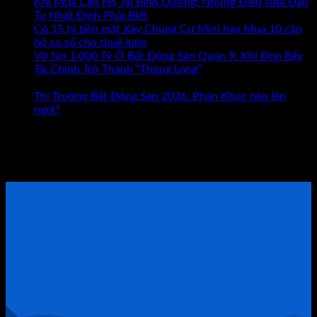
Hay
Khi Mua Căn Hộ Tại Bình Dương: Những Điều Nhà Đầu
Bất
Tư Nhất Định Phải Biết
Động
Có 15 tỷ tiền mặt Xây Chung Cư Mini hay Mua 10 căn
Sản
hộ có sổ cho thuê luôn
Đâu
Vỡ Nợ 1.000 Tỷ Ở Bất Động Sản Quận 9: Khi Đòn Bẩy
Mới
Tài Chính Trở Thành “Thòng Lọng”
Chức năng bình luận
ở
Là
bị tắt
Vỡ
Con
Thị Trường Bất Động Sản 2026: Phân Khúc nào lên
Nợ
Đường
ngôi?
1.000
Giúp
Tham khảo Bộ Sách Thực Chiến
Tỷ
Bạn
Ở
Giàu
ĐẶT LỊCH TƯ VẤN TRỰC TIẾP
Bất
Có?
Động
Sản
Quận
9:
Khi
Đòn
Bẩy
Tài
Chính
Trở
Thành