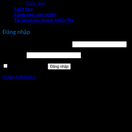
Sống đẹp
Sách hay
Danh mục sản phẩm
Tài liệu kinh doanh Miễn Phí
Đăng nhập
Bắt
Tên tài khoản hoặc địa chỉ email
*
buộc
Bắt
Mật khẩu
*
buộc
Ghi nhớ mật khẩu
Đăng nhập
Quên mật khẩu?