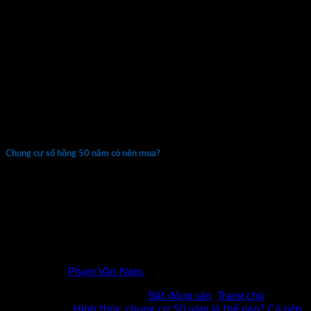
không phải. Nếu cải tạo chung cư, bạn sẽ được lo chỗ ở tạm
thời; hoặc được thanh toán tiền để tự lo chỗ ở trong thời
gian cải tạo.
Trường hợp giá trị nhà mới chênh lệch giá trị nhà cũ; thì
khoản thanh toán chênh lệch sẽ theo phương án bố trí tái
định cư cho hợp lý. Mua nhà đất sau thời gian 20 – 25 năm
nếu nhà hư hỏng thì bạn cũng sẽ bỏ tiền để sửa hoặc xây lại.
Vì vậy, chung cư sở hữu 50 năm xuống cấp và cần bỏ tiền để
xây lại là khá bình thường.
Chung cư sổ hồng 50 năm có nên mua?
Thường thì giá sở hữu nhà chung cư sử dụng 50 năm thường
rẻ hơn 25% – 30% so với các dự án cùng phân khúc; và khu
vực do chủ đầu tư không chịu tiền đất lâu dài quá cao và có
nhiều ưu đãi.
Cảm ơn bạn đã đọc bài viết
Hình thức chung cư 50 năm là thế
nào? Có nên mua chung cư 50 năm không?
Mời bạn xem thêm
chia sẻ kênh
Phạm Văn Nam.
Bài viết này được đăng trong
Bất động sản
,
Trang chủ
và
được gắn thẻ
Hình thức chung cư 50 năm là thế nào? Có nên