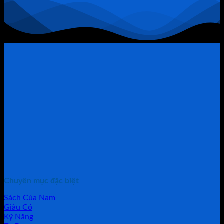
“Thòng
Lọng”
Chuyên mục đặc biệt
Sách Của Nam
Giàu Có
Kỹ Năng