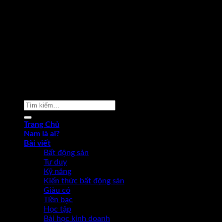
Copyright 2026 ©
Phạm Văn Nam
Tìm
kiếm:
Trang Chủ
Nam là ai?
Bài viết
Bất động sản
Tư duy
Kỹ năng
Kiến thức bất động sản
Giàu có
Tiền bạc
Học tập
Bài học kinh doanh