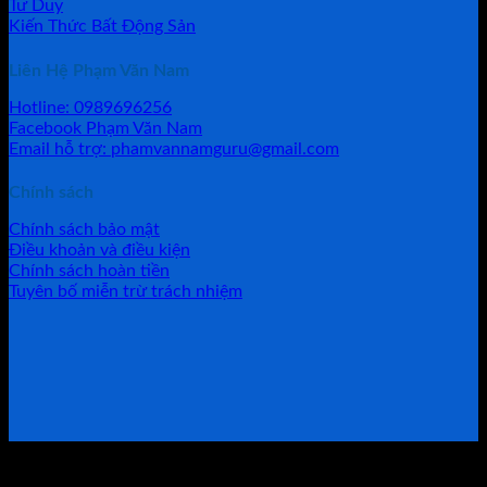
Tư Duy
Kiến Thức Bất Động Sản
Liên Hệ Phạm Văn Nam
Hotline: 0989696256
Facebook Phạm Văn Nam
Email hỗ trợ: phamvannamguru@gmail.com
Chính sách
Chính sách bảo mật
Điều khoản và điều kiện
Chính sách hoàn tiền
Tuyên bố miễn trừ trách nhiệm