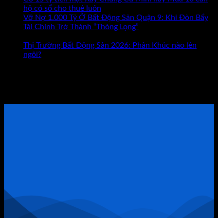
Sản
hộ có sổ cho thuê luôn
Đâu
Vỡ Nợ 1.000 Tỷ Ở Bất Động Sản Quận 9: Khi Đòn Bẩy
Mới
Tài Chính Trở Thành “Thòng Lọng”
Chức năng bình luận
ở
Là
bị tắt
Vỡ
Con
Thị Trường Bất Động Sản 2026: Phân Khúc nào lên
Nợ
Đường
ngôi?
1.000
Giúp
Tham khảo Bộ Sách Thực Chiến
Tỷ
Bạn
Ở
Giàu
ĐẶT LỊCH TƯ VẤN TRỰC TIẾP
Bất
Có?
Động
Sản
Quận
9:
Khi
Đòn
Bẩy
Tài
Chính
Trở
Thành
“Thòng
Lọng”