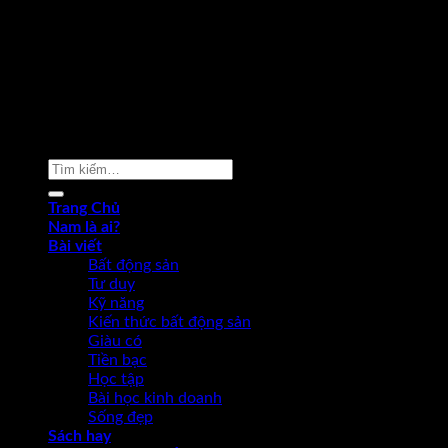
Copyright 2026 ©
Phạm Văn Nam
Tìm
kiếm:
Trang Chủ
Nam là ai?
Bài viết
Bất động sản
Tư duy
Kỹ năng
Kiến thức bất động sản
Giàu có
Tiền bạc
Học tập
Bài học kinh doanh
Sống đẹp
Sách hay