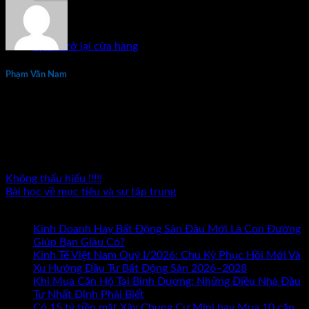
Chưa có sản phẩm trong giỏ hàng.
Quay trở lại cửa hàng
Phạm Văn Nam
Phạm Văn Nam là chuyên gia đầu tư và đào tạo bất động sản
thực chiến hàng đầu tại Việt Nam với hơn 15 năm kinh
nghiệm. Tác giả 7 đầu sách về kinh doanh và đầu tư bất động
sản. Đã đồng hành cùng hàng nghìn nhà đầu tư và doanh
nhân trên khắp cả nước.
Không thấu hiểu !!!!!
Bài học về mục tiêu và sự tập trung
Bài mới nhất
Kinh Doanh Hay Bất Động Sản Đâu Mới Là Con Đường
ở
Giúp Bạn Giàu Có?
Chức năng bình luận bị tắt
Kinh
Kinh Tế Việt Nam Quý I/2026: Chu Kỳ Phục Hồi Mới Và
Doanh
Xu Hướng Đầu Tư Bất Động Sản 2026–2028
Hay
Khi Mua Căn Hộ Tại Bình Dương: Những Điều Nhà Đầu
Bất
Tư Nhất Định Phải Biết
Động
Có 15 tỷ tiền mặt Xây Chung Cư Mini hay Mua 10 căn