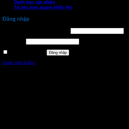
Danh mục sản phẩm
Tài liệu kinh doanh Miễn Phí
Đăng nhập
Bắt
Tên tài khoản hoặc địa chỉ email
*
buộc
Bắt
Mật khẩu
*
buộc
Ghi nhớ mật khẩu
Đăng nhập
Quên mật khẩu?