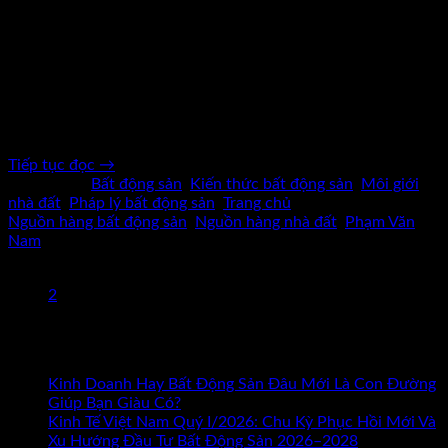
Th11
Để có nhiều nguồn hàng bất động sản để bán cho môi giới,
bạn có thể thực hiện các bước sau đây: 1. Xây dựng mối quan
hệ với các chủ sở hữu bất động sản: Liên hệ với các chủ sở
hữu bất động sản, bao gồm người mua đầu tư, người sở hữu
[…]
Tiếp tục đọc
→
Đăng trong
Bất động sản
,
Kiến thức bất động sản
,
Môi giới
nhà đất
,
Pháp lý bất động sản
,
Trang chủ
|
Được gắn thẻ
Nguồn hàng bất động sản
,
Nguồn hàng nhà đất
,
Phạm Văn
Nam
1
2
Bài mới nhất
Kinh Doanh Hay Bất Động Sản Đâu Mới Là Con Đường
ở
Giúp Bạn Giàu Có?
Chức năng bình luận bị tắt
Kinh
Kinh Tế Việt Nam Quý I/2026: Chu Kỳ Phục Hồi Mới Và
Doanh
Xu Hướng Đầu Tư Bất Động Sản 2026–2028