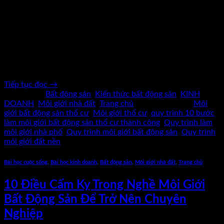
17
Th8
Trong lĩnh vực môi giới bất động sản thổ cư, nhiều người mới
thường nghĩ rằng chỉ cần có khách – có nhà là có tiền. Nhưng
thực tế, theo chuyên gia Phạm Văn Nam, nghề môi giới là một
hành trình đầy thử thách, đòi hỏi sự am hiểu sản phẩm, kỹ
năng bán […]
Tiếp tục đọc
→
Đăng trong
Bất động sản
,
Kiến thức bất động sản
,
KINH
DOANH
,
Môi giới nhà đất
,
Trang chủ
|
Được gắn thẻ
Môi
giới bất động sản thổ cư
,
Môi giới thổ cư
,
quy trình 10 bước
làm môi giới bất động sản thổ cư thành công
,
Quy trình làm
môi giới nhà phố
,
Quy trình môi giới bất động sản
,
Quy trình
môi giới đất nền
Bài học cuộc sống
,
Bài học kinh doanh
,
Bất động sản
,
Môi giới nhà đất
,
Trang chủ
10 Điều Cấm Kỵ Trong Nghề Môi Giới
Bất Động Sản Để Trở Nên Chuyên
Nghiệp