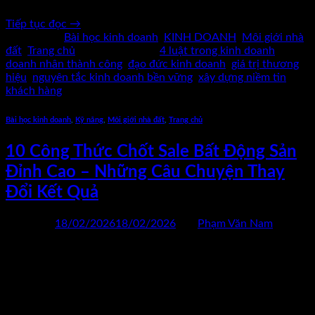
Tiếp tục đọc
→
Đăng trong
Bài học kinh doanh
,
KINH DOANH
,
Môi giới nhà
đất
,
Trang chủ
|
Được gắn thẻ
4 luật trong kinh doanh
,
doanh nhân thành công
,
đạo đức kinh doanh
,
giá trị thương
hiệu
,
nguyên tắc kinh doanh bền vững
,
xây dựng niềm tin
khách hàng
Bài học kinh doanh
,
Kỹ năng
,
Môi giới nhà đất
,
Trang chủ
10 Công Thức Chốt Sale Bất Động Sản
Đỉnh Cao – Những Câu Chuyện Thay
Đổi Kết Quả
Đăng vào
18/02/2026
18/02/2026
bởi
Phạm Văn Nam
18
Th2
10 công thức chốt sale bất động sản đỉnh cao, giúp môi giới
tăng tỷ lệ giao dịch, xử lý từ chối và xây dựng hệ thống bán
hàng bền vững.