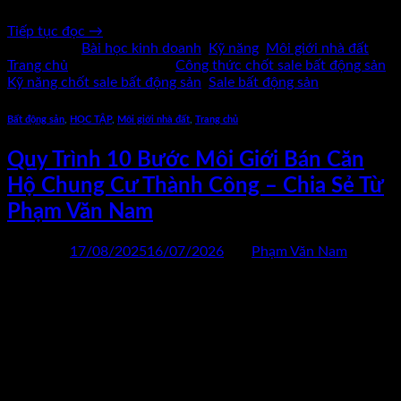
Tiếp tục đọc
→
Đăng trong
Bài học kinh doanh
,
Kỹ năng
,
Môi giới nhà đất
,
Trang chủ
|
Được gắn thẻ
Công thức chốt sale bất động sản
,
Kỹ năng chốt sale bất động sản
,
Sale bất động sản
Bất động sản
,
HỌC TẬP
,
Môi giới nhà đất
,
Trang chủ
Quy Trình 10 Bước Môi Giới Bán Căn
Hộ Chung Cư Thành Công – Chia Sẻ Từ
Phạm Văn Nam
Đăng vào
17/08/2025
16/07/2026
bởi
Phạm Văn Nam
17
Th8
Bạn muốn trở thành một môi giới bán căn hộ chung cư
chuyên nghiệp và gia tăng doanh số bền vững? Bài viết này
chia sẻ chi tiết quy trình 10 bước môi giới căn hộ chung cư
thành công theo kinh nghiệm thực chiến từ chuyên gia Phạm