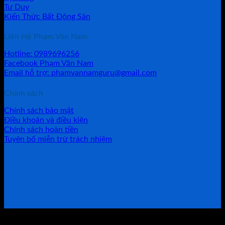
Tư Duy
Kiến Thức Bất Động Sản
Liên Hệ Phạm Văn Nam
Hotline: 0989696256
Facebook Phạm Văn Nam
Email hỗ trợ: phamvannamguru@gmail.com
Chính sách
Chính sách bảo mật
Điều khoản và điều kiện
Chính sách hoàn tiền
Tuyên bố miễn trừ trách nhiệm