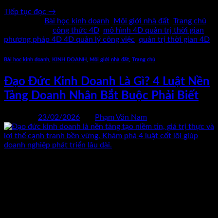
Tiếp tục đọc
→
Đăng trong
Bài học kinh doanh
,
Môi giới nhà đất
,
Trang chủ
|
Được gắn thẻ
công thức 4D
,
mô hình 4D quản trị thời gian
,
phương pháp 4D 4D quản lý công việc
,
quản trị thời gian 4D
Bài học kinh doanh
,
KINH DOANH
,
Môi giới nhà đất
,
Trang chủ
Đạo Đức Kinh Doanh Là Gì? 4 Luật Nền
Tảng Doanh Nhân Bắt Buộc Phải Biết
Đăng vào
23/02/2026
bởi
Phạm Văn Nam
23
Th2
Đạo đức kinh doanh không chỉ là khái niệm lý thuyết. Đây là
nền móng quyết định một doanh nghiệp có thể tồn tại 1–2
năm hay phát triển bền vững hàng chục năm. Trong bối cảnh
cạnh tranh khốc liệt, khách hàng ngày càng thông minh và thị
trường minh bạch hơn, doanh nghiệp […]