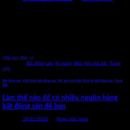
16
Th5
Nghề môi giới bất động sản không chỉ là một công việc “kiếm
hoa hồng” đơn thuần, mà là hành trình đầy cảm xúc, thách
thức và cả những chuyển hóa sâu sắc trong tư duy. Để làm
nghề môi giới bất động sản bền vững, mỗi người đều trải qua
những cột mốc quan […]
Tiếp tục đọc
→
Đăng trong
Bất động sản
,
Kỹ năng
,
Môi giới nhà đất
,
Trang
chủ
Bất động sản
,
Kiến thức bất động sản
,
Môi giới nhà đất
,
Pháp lý bất động sản
,
Trang
chủ
Làm thế nào để có nhiều nguồn hàng
bất động sản để bán
Đăng vào
15/11/2023
bởi
Phạm Văn Nam
15