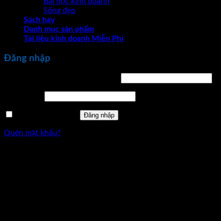
Bài học kinh doanh
Sống đẹp
Sách hay
Danh mục sản phẩm
Tài liệu kinh doanh Miễn Phí
Đăng nhập
Bắt
Tên tài khoản hoặc địa chỉ email
*
buộc
Bắt
Mật khẩu
*
buộc
Ghi nhớ mật khẩu
Đăng nhập
Quên mật khẩu?