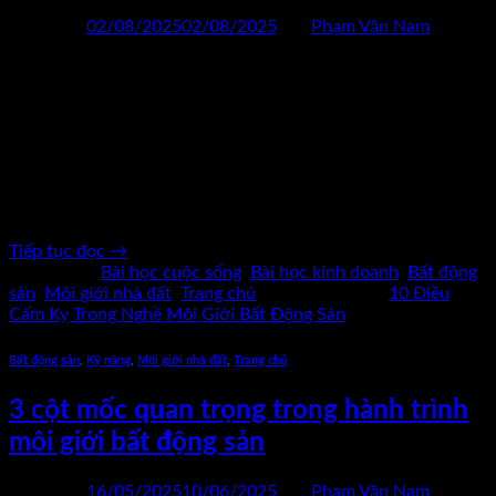
Đăng vào
02/08/2025
02/08/2025
bởi
Phạm Văn Nam
02
Th8
Trong thời đại bùng nổ của thông tin, thị trường bất động sản
(BĐS) tại Việt Nam ngày càng trở nên sôi động và cạnh tranh
khôc liệt. Nghề môi giới BĐS không còn là công việc “tay
ngang” mà đang dần trở thành một nghề nghiệp chính thức,
đòi hỏi sự chuyên nghiệp, đạo […]
Tiếp tục đọc
→
Đăng trong
Bài học cuộc sống
,
Bài học kinh doanh
,
Bất động
sản
,
Môi giới nhà đất
,
Trang chủ
|
Được gắn thẻ
10 Điều
Cấm Kỵ Trong Nghề Môi Giới Bất Động Sản
Bất động sản
,
Kỹ năng
,
Môi giới nhà đất
,
Trang chủ
3 cột mốc quan trọng trong hành trình
môi giới bất động sản
Đăng vào
16/05/2025
10/06/2025
bởi
Phạm Văn Nam