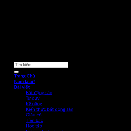
Copyright 2026 ©
Phạm Văn Nam
Tìm
kiếm:
Trang Chủ
Nam là ai?
Bài viết
Bất động sản
Tư duy
Kỹ năng
Kiến thức bất động sản
Giàu có
Tiền bạc
Học tập