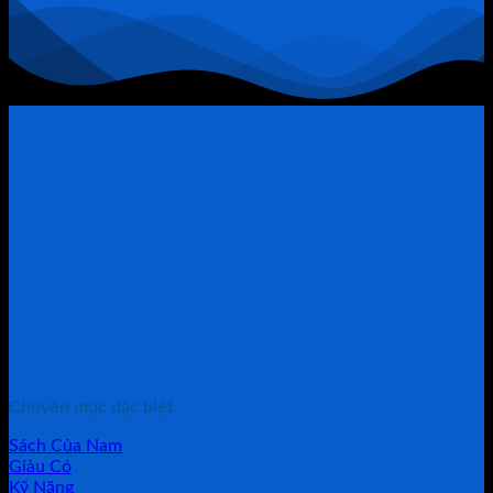
“Thòng
Lọng”
Chuyên mục đặc biệt
Sách Của Nam
Giàu Có
Kỹ Năng