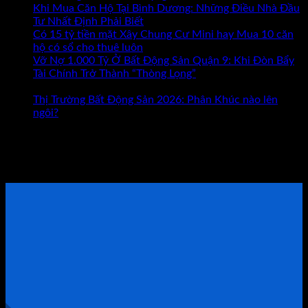
Hay
Khi Mua Căn Hộ Tại Bình Dương: Những Điều Nhà Đầu
Bất
Tư Nhất Định Phải Biết
Động
Có 15 tỷ tiền mặt Xây Chung Cư Mini hay Mua 10 căn
Sản
hộ có sổ cho thuê luôn
Đâu
Vỡ Nợ 1.000 Tỷ Ở Bất Động Sản Quận 9: Khi Đòn Bẩy
Mới
Tài Chính Trở Thành “Thòng Lọng”
Chức năng bình luận
ở
Là
bị tắt
Vỡ
Con
Thị Trường Bất Động Sản 2026: Phân Khúc nào lên
Nợ
Đường
ngôi?
1.000
Giúp
Tham khảo Bộ Sách Thực Chiến
Tỷ
Bạn
Ở
Giàu
ĐẶT LỊCH TƯ VẤN TRỰC TIẾP
Bất
Có?
Động
Sản
Quận
9:
Khi
Đòn
Bẩy
Tài
Chính
Trở
Thành