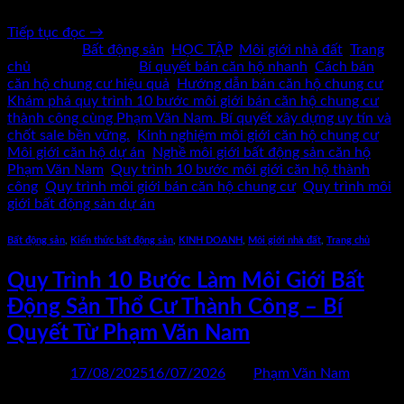
Văn Nam. Từ việc tìm hiểu […]
Tiếp tục đọc
→
Đăng trong
Bất động sản
,
HỌC TẬP
,
Môi giới nhà đất
,
Trang
chủ
|
Được gắn thẻ
Bí quyết bán căn hộ nhanh
,
Cách bán
căn hộ chung cư hiệu quả
,
Hướng dẫn bán căn hộ chung cư
,
Khám phá quy trình 10 bước môi giới bán căn hộ chung cư
thành công cùng Phạm Văn Nam. Bí quyết xây dựng uy tín và
chốt sale bền vững.
,
Kinh nghiệm môi giới căn hộ chung cư
,
Môi giới căn hộ dự án
,
Nghề môi giới bất động sản căn hộ
,
Phạm Văn Nam
,
Quy trình 10 bước môi giới căn hộ thành
công
,
Quy trình môi giới bán căn hộ chung cư
,
Quy trình môi
giới bất động sản dự án
Bất động sản
,
Kiến thức bất động sản
,
KINH DOANH
,
Môi giới nhà đất
,
Trang chủ
Quy Trình 10 Bước Làm Môi Giới Bất
Động Sản Thổ Cư Thành Công – Bí
Quyết Từ Phạm Văn Nam
Đăng vào
17/08/2025
16/07/2026
bởi
Phạm Văn Nam