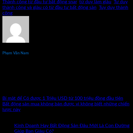
Thành công từ đầu tư bất động snar
,
từ duy làm giàu
,
Tư duy
thành công và giàu có từ đầu tư bất động sản
,
Tuy duy thành
công
.
Phạm Văn Nam
Phạm Văn Nam là chuyên gia đầu tư và đào tạo bất động sản
thực chiến hàng đầu tại Việt Nam với hơn 15 năm kinh
nghiệm. Tác giả 7 đầu sách về kinh doanh và đầu tư bất động
sản. Đã đồng hành cùng hàng nghìn nhà đầu tư và doanh
nhân trên khắp cả nước.
Bí mật để Có được 1 Triệu USD từ 100 triệu đồng đầu tiên
Bất động sản mua không bán được vì không biết những chiến
lược này
Bài mới nhất
Kinh Doanh Hay Bất Động Sản Đâu Mới Là Con Đường
ở
Giúp Bạn Giàu Có?
Chức năng bình luận bị tắt