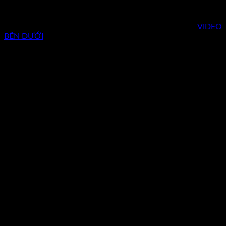
Nếu bạn thấy video này có giá trị và có ý nghĩa có thể truyền
động lực cho ai đó thì hãy CHIA SẺ BÀI VIẾT NÀY VÀ
VIDEO
BÊN DƯỚI
để giúp một ai đó thành công hơn, giàu có hơn,