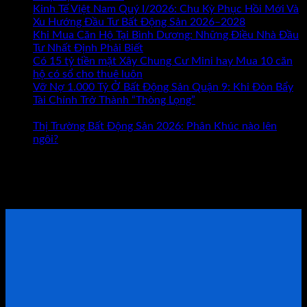
Kinh
Kinh Tế Việt Nam Quý I/2026: Chu Kỳ Phục Hồi Mới Và
Doanh
Xu Hướng Đầu Tư Bất Động Sản 2026–2028
Hay
Khi Mua Căn Hộ Tại Bình Dương: Những Điều Nhà Đầu
Bất
Tư Nhất Định Phải Biết
Động
Có 15 tỷ tiền mặt Xây Chung Cư Mini hay Mua 10 căn
Sản
hộ có sổ cho thuê luôn
Đâu
Vỡ Nợ 1.000 Tỷ Ở Bất Động Sản Quận 9: Khi Đòn Bẩy
Mới
Tài Chính Trở Thành “Thòng Lọng”
Chức năng bình luận
ở
Là
bị tắt
Vỡ
Con
Thị Trường Bất Động Sản 2026: Phân Khúc nào lên
Nợ
Đường
ngôi?
1.000
Giúp
Tham khảo Bộ Sách Thực Chiến
Tỷ
Bạn
Ở
Giàu
ĐẶT LỊCH TƯ VẤN TRỰC TIẾP
Bất
Có?
Động
Sản
Quận
9:
Khi
Đòn
Bẩy
Tài