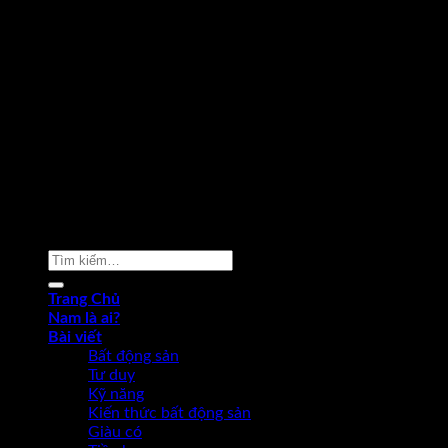
Copyright 2026 ©
Phạm Văn Nam
Tìm
kiếm:
Trang Chủ
Nam là ai?
Bài viết
Bất động sản
Tư duy
Kỹ năng
Kiến thức bất động sản
Giàu có