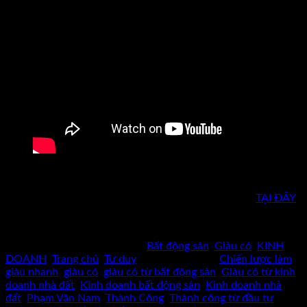
Chúc bạn thành công !! Hẹn gặp bạn trên đỉnh vinh quang !
HÃY ĐỌC THÊM CÁC BÀI VIẾT VỀ THÀNH CÔNG:
TẠI ĐÂY
Phạm Văn Nam !!
Bài viết này được đăng trong
Bất động sản
,
Giàu có
,
KINH
DOANH
,
Trang chủ
,
Tư duy
và được gắn thẻ
Chiến lược làm
giàu nhanh
,
giàu có
,
giàu có từ bất động sản
,
Giàu có từ kinh
doanh nhà đất
,
Kinh doanh bất động sản
,
Kinh doanh nhà
đất
,
Phạm Văn Nam
,
Thành Công
,
Thành công từ đầu tư
,