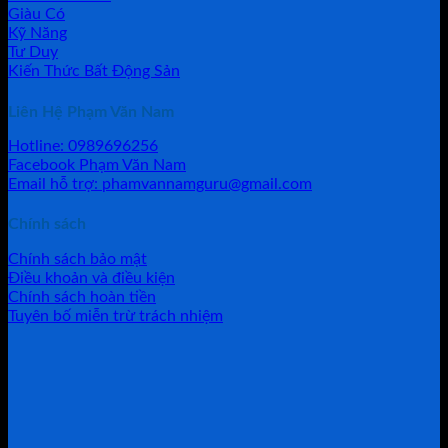
Giàu Có
Kỹ Năng
Tư Duy
Kiến Thức Bất Động Sản
Liên Hệ Phạm Văn Nam
Hotline: 0989696256
Facebook Phạm Văn Nam
Email hỗ trợ: phamvannamguru@gmail.com
Chính sách
Chính sách bảo mật
Điều khoản và điều kiện
Chính sách hoàn tiền
Tuyên bố miễn trừ trách nhiệm