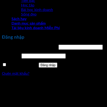
Tiền bạc
Học tập
Bài học kinh doanh
Sống đẹp
Sách hay
Danh mục sản phẩm
Tài liệu kinh doanh Miễn Phí
Đăng nhập
Bắt
Tên tài khoản hoặc địa chỉ email
*
buộc
Bắt
Mật khẩu
*
buộc
Ghi nhớ mật khẩu
Đăng nhập
Quên mật khẩu?