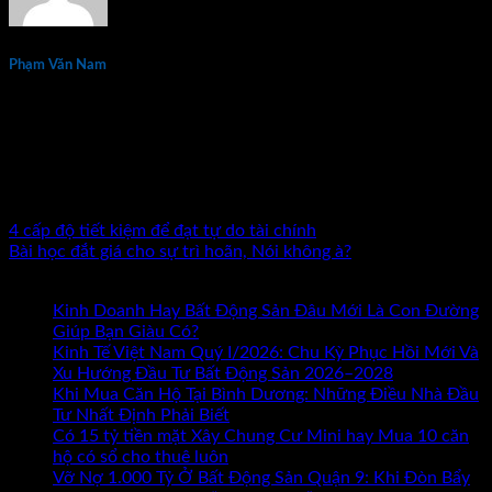
Phạm Văn Nam
Phạm Văn Nam là chuyên gia đầu tư và đào tạo bất động sản
thực chiến hàng đầu tại Việt Nam với hơn 15 năm kinh
nghiệm. Tác giả 7 đầu sách về kinh doanh và đầu tư bất động
sản. Đã đồng hành cùng hàng nghìn nhà đầu tư và doanh
nhân trên khắp cả nước.
4 cấp độ tiết kiệm để đạt tự do tài chính
Bài học đắt giá cho sự trì hoãn, Nói không à?
Bài mới nhất
Kinh Doanh Hay Bất Động Sản Đâu Mới Là Con Đường
ở
Giúp Bạn Giàu Có?
Chức năng bình luận bị tắt
Kinh
Kinh Tế Việt Nam Quý I/2026: Chu Kỳ Phục Hồi Mới Và
Doanh
Xu Hướng Đầu Tư Bất Động Sản 2026–2028
Hay
Khi Mua Căn Hộ Tại Bình Dương: Những Điều Nhà Đầu
Bất
Tư Nhất Định Phải Biết
Động
Có 15 tỷ tiền mặt Xây Chung Cư Mini hay Mua 10 căn
Sản
hộ có sổ cho thuê luôn
Đâu
Vỡ Nợ 1.000 Tỷ Ở Bất Động Sản Quận 9: Khi Đòn Bẩy