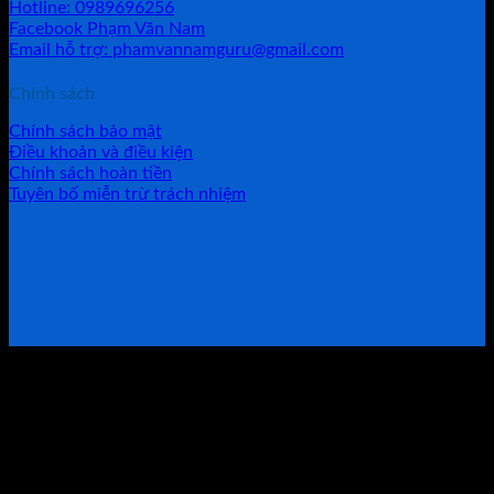
Hotline: 0989696256
Facebook Phạm Văn Nam
Email hỗ trợ: phamvannamguru@gmail.com
Chính sách
Chính sách bảo mật
Điều khoản và điều kiện
Chính sách hoàn tiền
Tuyên bố miễn trừ trách nhiệm