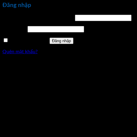
Đăng nhập
Bắt
Tên tài khoản hoặc địa chỉ email
*
buộc
Bắt
Mật khẩu
*
buộc
Ghi nhớ mật khẩu
Đăng nhập
Quên mật khẩu?