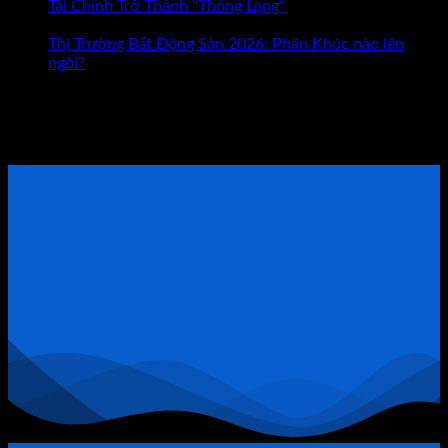
Mới
Tài Chính Trở Thành “Thòng Lọng”
Chức năng bình luận
ở
Là
bị tắt
Vỡ
Con
Thị Trường Bất Động Sản 2026: Phân Khúc nào lên
Nợ
Đường
ngôi?
1.000
Giúp
Tham khảo Bộ Sách Thực Chiến
Tỷ
Bạn
Ở
Giàu
ĐẶT LỊCH TƯ VẤN TRỰC TIẾP
Bất
Có?
Động
Sản
Quận
9:
Khi
Đòn
Bẩy
Tài
Chính
Trở
Thành
“Thòng
Lọng”