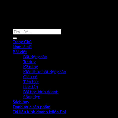
Copyright 2026 ©
Phạm Văn Nam
Tìm
kiếm:
Trang Chủ
Nam là ai?
Bài viết
Bất động sản
Tư duy
Kỹ năng
Kiến thức bất động sản
Giàu có
Tiền bạc
Học tập
Bài học kinh doanh
Sống đẹp
Sách hay
Danh mục sản phẩm
Tài liệu kinh doanh Miễn Phí