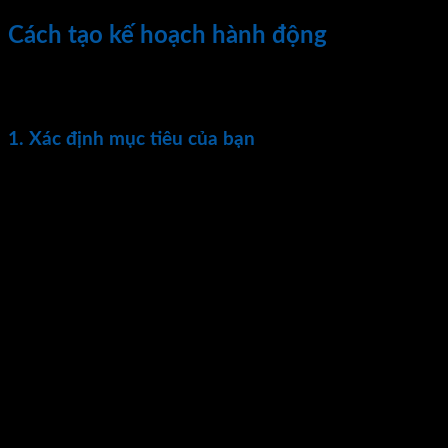
Cách tạo kế hoạch hành động
Dưới đây là 6 bước bạn nên làm theo khi tạo một kế hoạch
hành động.
1. Xác định mục tiêu của bạn
Nếu bạn muốn lập một kế hoạch hành động, trước tiên bạn
cần biết mục tiêu của mình. Để làm điều này một cách hiệu
quả, hãy đảm bảo bạn tạo một mục tiêu THÔNG MINH, mục
tiêu này phải là:
Cụ thể – bạn phải xác định rõ mục tiêu. Một ví dụ là giảm
cân.
Có thể đo lường – xác định số liệu hoặc thước đo bạn sẽ sử
dụng để đảm bảo bạn đã hoàn thành mục tiêu. Một ví dụ là
“Tôi muốn giảm 5kg.”
Có thể đạt được – đảm bảo mục tiêu của bạn là thực tế. Giảm
5kg trong hai tuần là điều không thể đạt được, nhưng giảm
5kg trong 3 tháng là điều bạn có thể làm.