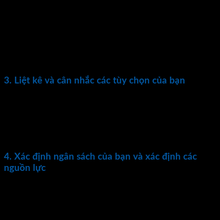
trợ.
Hầu hết các kế hoạch hành động có thể được thực hiện bằng
phần mềm có sẵn, chẳng hạn như Microsoft Excel hoặc
Word. Tôi sử dụng Excel hoặc Word cho tất cả các kế hoạch
hành động của mình. Một kế hoạch hành động rất đơn giản
thậm chí có thể được viết trên một tờ giấy.
3. Liệt kê và cân nhắc các tùy chọn của bạn
Bây giờ bạn đã có mục tiêu của mình, hãy liệt kê tất cả các
tùy chọn cũng như chi phí và lợi ích của mỗi tùy chọn. Tiếp
tục với ví dụ về chế độ ăn kiêng của chúng tôi, bạn sẽ nghiên
cứu các tùy chọn ăn kiêng khác nhau và sau đó liệt kê những
ưu và nhược điểm của từng loại.
4. Xác định ngân sách của bạn và xác định các
nguồn lực
Không phải tất cả các mục tiêu đều yêu cầu một ngân sách
xác định, nhưng nhiều mục tiêu thì có. Xác định trước ngân
sách của bạn. Sau đó, xác định các nguồn lực bạn cần để
hoàn thành từng bước của kế hoạch.