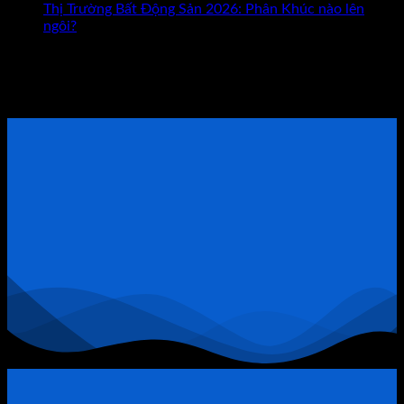
Vỡ
Con
Thị Trường Bất Động Sản 2026: Phân Khúc nào lên
Nợ
Đường
ngôi?
1.000
Giúp
Tham khảo Bộ Sách Thực Chiến
Tỷ
Bạn
Ở
Giàu
ĐẶT LỊCH TƯ VẤN TRỰC TIẾP
Bất
Có?
Động
Sản
Quận
9:
Khi
Đòn
Bẩy
Tài
Chính
Trở
Thành
“Thòng
Lọng”