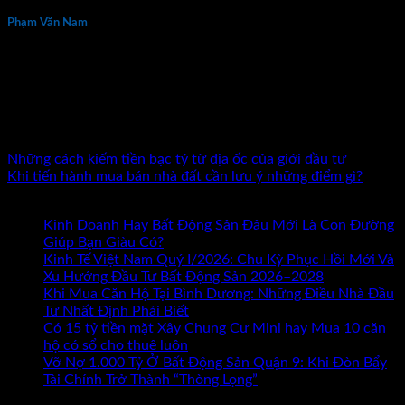
Phạm Văn Nam
Phạm Văn Nam là chuyên gia đầu tư và đào tạo bất động sản
thực chiến hàng đầu tại Việt Nam với hơn 15 năm kinh
nghiệm. Tác giả 7 đầu sách về kinh doanh và đầu tư bất động
sản. Đã đồng hành cùng hàng nghìn nhà đầu tư và doanh
nhân trên khắp cả nước.
Những cách kiếm tiền bạc tỷ từ địa ốc của giới đầu tư
Khi tiến hành mua bán nhà đất cần lưu ý những điểm gì?
Bài mới nhất
Kinh Doanh Hay Bất Động Sản Đâu Mới Là Con Đường
ở
Giúp Bạn Giàu Có?
Chức năng bình luận bị tắt
Kinh
Kinh Tế Việt Nam Quý I/2026: Chu Kỳ Phục Hồi Mới Và
Doanh
Xu Hướng Đầu Tư Bất Động Sản 2026–2028
Hay
Khi Mua Căn Hộ Tại Bình Dương: Những Điều Nhà Đầu
Bất
Tư Nhất Định Phải Biết
Động
Có 15 tỷ tiền mặt Xây Chung Cư Mini hay Mua 10 căn
Sản
hộ có sổ cho thuê luôn
Đâu
Vỡ Nợ 1.000 Tỷ Ở Bất Động Sản Quận 9: Khi Đòn Bẩy
Mới
Tài Chính Trở Thành “Thòng Lọng”
Chức năng bình luận
ở
Là
bị tắt