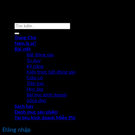
Copyright 2026 ©
Phạm Văn Nam
Tìm
kiếm:
Trang Chủ
Nam là ai?
Bài viết
Bất động sản
Tư duy
Kỹ năng
Kiến thức bất động sản
Giàu có
Tiền bạc
Học tập
Bài học kinh doanh
Sống đẹp
Sách hay
Danh mục sản phẩm
Tài liệu kinh doanh Miễn Phí
Đăng nhập