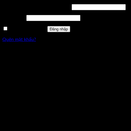
Bắt
Tên tài khoản hoặc địa chỉ email
*
buộc
Bắt
Mật khẩu
*
buộc
Ghi nhớ mật khẩu
Đăng nhập
Quên mật khẩu?