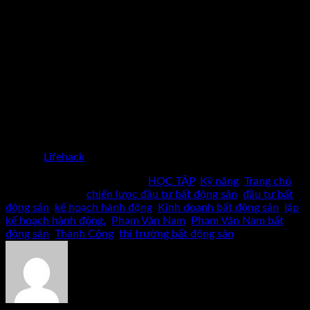
chỉnh giúp bạn tiến tới mục tiêu rất quan trọng đó.
Luôn nhớ bắt đầu bằng câu “tại sao” mạnh mẽ. Đảm bảo rằng
mục tiêu cuối cùng của bạn là thứ phù hợp với giá trị của bạn
và con người của bạn. Rất nhiều người trì hoãn hoặc không
đạt được mục tiêu vì họ không có lý do chính đáng để đạt
được mục tiêu đó.
Kế hoạch hành động của bạn sẽ giúp bạn đạt được những
mục tiêu đó và khi hoàn thành, bạn sẽ cảm thấy vô cùng tự
hào.
Nguồn:
Lifehack
Bài viết này được đăng trong
HỌC TẬP
,
Kỹ năng
,
Trang chủ
và được gắn thẻ
chiến lược đầu tư bất động sản
,
đầu tư bất
động sản
,
kế hoạch hành động
,
Kinh doanh bất động sản
,
lập
kế hoạch hành động.
,
Phạm Văn Nam
,
Phạm Văn Nam bất
động sản
,
Thành Công
,
thị trường bất động sản
.