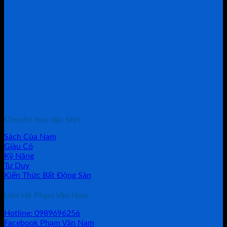
Chuyên mục đặc biệt
Sách Của Nam
Giàu Có
Kỹ Năng
Tư Duy
Kiến Thức Bất Động Sản
Liên Hệ Phạm Văn Nam
Hotline: 0989696256
Facebook Phạm Văn Nam