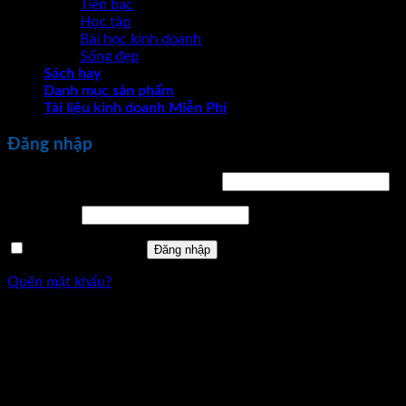
Tiền bạc
Học tập
Bài học kinh doanh
Sống đẹp
Sách hay
Danh mục sản phẩm
Tài liệu kinh doanh Miễn Phí
Đăng nhập
Bắt
Tên tài khoản hoặc địa chỉ email
*
buộc
Bắt
Mật khẩu
*
buộc
Ghi nhớ mật khẩu
Đăng nhập
Quên mật khẩu?