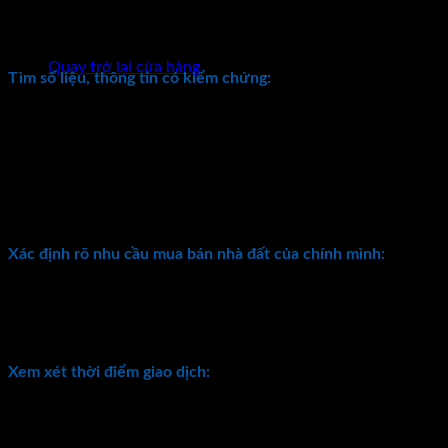
đầu tư của bất động sản có đảm bảo thời gian bàn giao và có
Chưa có sản phẩm trong giỏ hàng.
minh bạch về pháp lý không…
Quay trở lại cửa hàng
Tìm số liệu, thông tin có kiểm chứng:
Để kiểm chứng thông tin, ta phải tìm các nguồn thông tin từ
môi giới bán sản phẩm cạnh tranh với sản phẩm đó; và tự tìm
hiểu thị trường qua các phương tiện thông tin đại chúng.
Thông tin từ môi giới bất động sản cung cấp luôn theo xu
hướng tốt để bán sản phẩm. Do đó, nếu khách hàng không
chịu kiểm chứng thì tốt nhất không nên đầu tư.
Xác định rõ nhu cầu mua bán nhà đất của chính mình:
Như những phân tích ở trên, nếu không xác định rõ ràng nhu
cầu mua bất động sản để ở hay để đầu tư thì rất khó mang lại
hiệu quả.
Xem xét thời điểm giao dịch:
Điều này đòi hỏi sự nhạy bén của nhà đầu tư, trên cơ sở xem
xét những yếu tố liên quan trực tiếp đến giá trị bất động sản,