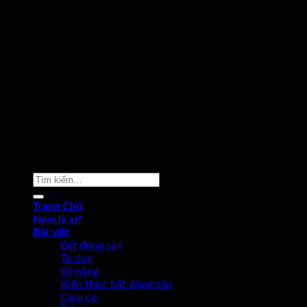
Copyright 2026 ©
Phạm Văn Nam
Tìm
kiếm:
Trang Chủ
Nam là ai?
Bài viết
Bất động sản
Tư duy
Kỹ năng
Kiến thức bất động sản
Giàu có