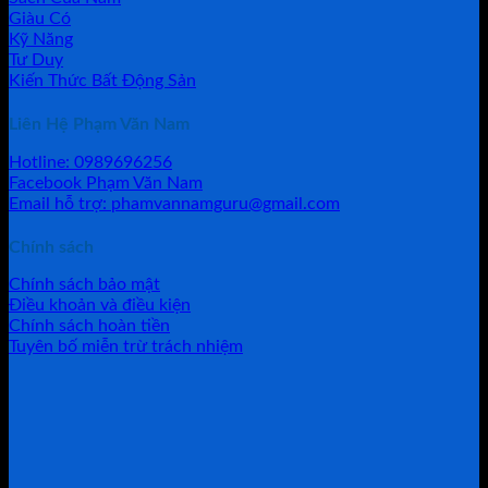
Giàu Có
Kỹ Năng
Tư Duy
Kiến Thức Bất Động Sản
Liên Hệ Phạm Văn Nam
Hotline: 0989696256
Facebook Phạm Văn Nam
Email hỗ trợ: phamvannamguru@gmail.com
Chính sách
Chính sách bảo mật
Điều khoản và điều kiện
Chính sách hoàn tiền
Tuyên bố miễn trừ trách nhiệm