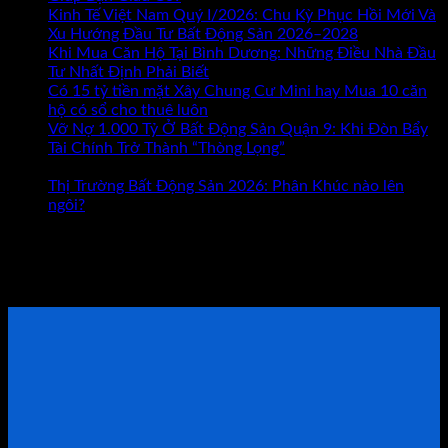
Kinh
Kinh Tế Việt Nam Quý I/2026: Chu Kỳ Phục Hồi Mới Và
Doanh
Xu Hướng Đầu Tư Bất Động Sản 2026–2028
Hay
Khi Mua Căn Hộ Tại Bình Dương: Những Điều Nhà Đầu
Bất
Tư Nhất Định Phải Biết
Động
Có 15 tỷ tiền mặt Xây Chung Cư Mini hay Mua 10 căn
Sản
hộ có sổ cho thuê luôn
Đâu
Vỡ Nợ 1.000 Tỷ Ở Bất Động Sản Quận 9: Khi Đòn Bẩy
Mới
Tài Chính Trở Thành “Thòng Lọng”
Chức năng bình luận
ở
Là
bị tắt
Vỡ
Con
Thị Trường Bất Động Sản 2026: Phân Khúc nào lên
Nợ
Đường
ngôi?
1.000
Giúp
Tham khảo Bộ Sách Thực Chiến
Tỷ
Bạn
Ở
Giàu
ĐẶT LỊCH TƯ VẤN TRỰC TIẾP
Bất
Có?
Động
Sản
Quận
9:
Khi
Đòn
Bẩy
Tài