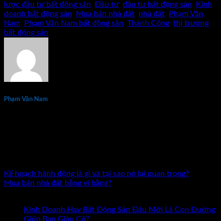
lược đầu tư bất động sản
,
Đầu tư
,
đầu tư bất động sản
,
Kinh
doanh bất động sản
,
Mua bán nhà đất
,
nhà đất
,
Phạm Văn
Nam
,
Phạm Văn Nam bất động sản
,
Thành Công
,
thị trường
bất động sản
.
Phạm Văn Nam
Phạm Văn Nam là chuyên gia đầu tư và đào tạo bất động sản
thực chiến hàng đầu tại Việt Nam với hơn 15 năm kinh
nghiệm. Tác giả 7 đầu sách về kinh doanh và đầu tư bất động
sản. Đã đồng hành cùng hàng nghìn nhà đầu tư và doanh
nhân trên khắp cả nước.
Kế hoạch hành động là gì và tại sao nó lại quan trọng?
Mua bán nhà đất bằng vi bằng?
Bài mới nhất
Kinh Doanh Hay Bất Động Sản Đâu Mới Là Con Đường
ở
Giúp Bạn Giàu Có?
Chức năng bình luận bị tắt