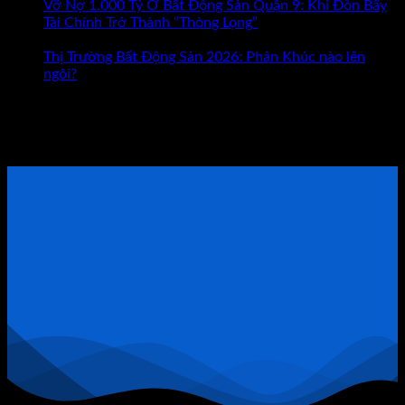
Đâu
Vỡ Nợ 1.000 Tỷ Ở Bất Động Sản Quận 9: Khi Đòn Bẩy
Mới
Tài Chính Trở Thành “Thòng Lọng”
Chức năng bình luận
ở
Là
bị tắt
Vỡ
Con
Thị Trường Bất Động Sản 2026: Phân Khúc nào lên
Nợ
Đường
ngôi?
1.000
Giúp
Tham khảo Bộ Sách Thực Chiến
Tỷ
Bạn
Ở
Giàu
ĐẶT LỊCH TƯ VẤN TRỰC TIẾP
Bất
Có?
Động
Sản
Quận
9:
Khi
Đòn
Bẩy
Tài
Chính
Trở
Thành
“Thòng
Lọng”