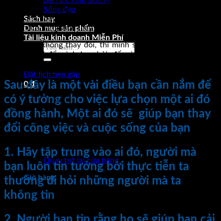
Bài học kinh doanh
thành công, nhưng thực sự chỉ là sự may mắn, Tư duy và kiến
Sống đẹp
thức kinh doanh của mình còn hạn hẹp, Cuộc sống luôn thay
Sách hay
đổi, khách hàng luôn thay đổi, và thị trường luôn thay đổi..
Danh mục sản phẩm
Tài liệu kinh doanh Miễn Phí
Nếu mình không thay đổi, thì mình sẽ bị tụt lùi, và việc lựa
Tìm
chọn người để mình học hỏi, để mình đồng hành, để mình
kiếm:
phát triển hơn thực sự là một điều vô cùng quan trọng
Đặt lịch hẹn gặp
Sau đây là một vài điều bạn cần nắm để
0
₫
có ý tưởng cho việc lựa chọn một ai đó
đồng hành, Một ai đó sẽ giúp bạn thay
đổi công việc và cuộc sống của bạn
Chưa có sản phẩm trong giỏ hàng.
1. Hãy tập trung vào ai đó, người mà
Quay trở lại cửa hàng
bạn luôn tin tưởng bởi thực tiễn ta
Giỏ hàng
thường đi hỏi những người mà ta
không tin
2. Người bạn tin rằng họ sẽ giúp bạn cải