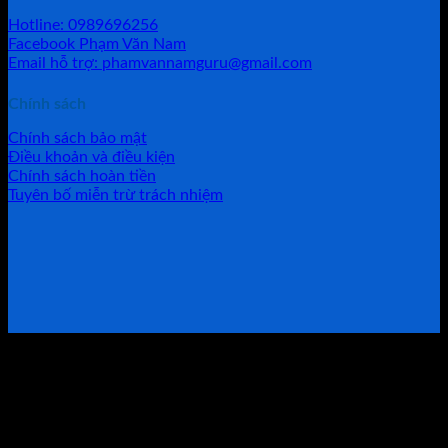
Hotline: 0989696256
Facebook Phạm Văn Nam
Email hỗ trợ: phamvannamguru@gmail.com
Chính sách
Chính sách bảo mật
Điều khoản và điều kiện
Chính sách hoàn tiền
Tuyên bố miễn trừ trách nhiệm