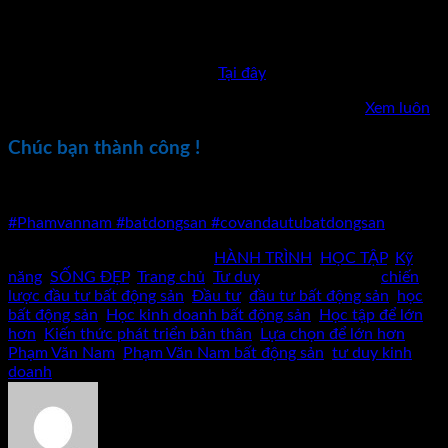
Bạn hãy mở rộng mình bằng cách quan tâm tới những người
này, Học hỏi họ, Hãy vây xung quanh bởi họ, Chắc chắn bạn
sẽ có được sự thành công !
Xem thêm các video của Nam
Tại đây
Đọc thêm các bài viết về kinh doanh và cuộc sống:
Xem luôn
Chúc bạn thành công !
Kết nối với tôi: Youtube: PHẠM VĂN NAM OFFICIAL
#Phamvannam
#batdongsan
#covandautubatdongsan
Bài viết này được đăng trong
HÀNH TRÌNH
,
HỌC TẬP
,
Kỹ
năng
,
SỐNG ĐẸP
,
Trang chủ
,
Tư duy
và được gắn thẻ
chiến
lược đầu tư bất động sản
,
Đầu tư
,
đầu tư bất động sản
,
học
bất động sản
,
Học kinh doanh bất động sản
,
Học tập để lớn
hơn
,
Kiến thức phát triển bản thân
,
Lựa chọn để lớn hơn
,
Phạm Văn Nam
,
Phạm Văn Nam bất động sản
,
tư duy kinh
doanh
.