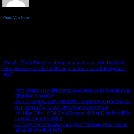
Phạm Văn Nam
Phạm Văn Nam là chuyên gia đầu tư và đào tạo bất động sản
thực chiến hàng đầu tại Việt Nam với hơn 15 năm kinh
nghiệm. Tác giả 7 đầu sách về kinh doanh và đầu tư bất động
sản. Đã đồng hành cùng hàng nghìn nhà đầu tư và doanh
nhân trên khắp cả nước.
Bán cắt lỗ bất động sản không ai mua đâu là lý do thất bại
Điều gì sẽ xảy ra nếu tôi không mua bán nhà đất trong năm
nay?
Bài mới nhất
Kinh Doanh Hay Bất Động Sản Đâu Mới Là Con Đường
ở
Giúp Bạn Giàu Có?
Chức năng bình luận bị tắt
Kinh
Kinh Tế Việt Nam Quý I/2026: Chu Kỳ Phục Hồi Mới Và
Doanh
Xu Hướng Đầu Tư Bất Động Sản 2026–2028
Hay
Khi Mua Căn Hộ Tại Bình Dương: Những Điều Nhà Đầu
Bất
Tư Nhất Định Phải Biết
Động
Có 15 tỷ tiền mặt Xây Chung Cư Mini hay Mua 10 căn
Sản
hộ có sổ cho thuê luôn