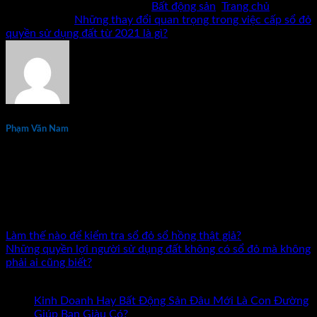
Bài viết này được đăng trong
Bất động sản
,
Trang chủ
và
được gắn thẻ
Những thay đổi quan trọng trong việc cấp sổ đỏ
quyền sử dụng đất từ 2021 là gì?
.
Phạm Văn Nam
Phạm Văn Nam là chuyên gia đầu tư và đào tạo bất động sản
thực chiến hàng đầu tại Việt Nam với hơn 15 năm kinh
nghiệm. Tác giả 7 đầu sách về kinh doanh và đầu tư bất động
sản. Đã đồng hành cùng hàng nghìn nhà đầu tư và doanh
nhân trên khắp cả nước.
Làm thế nào để kiểm tra sổ đỏ sổ hồng thật giả?
Những quyền lợi người sử dụng đất không có sổ đỏ mà không
phải ai cũng biết?
Bài mới nhất
Kinh Doanh Hay Bất Động Sản Đâu Mới Là Con Đường
ở
Giúp Bạn Giàu Có?
Chức năng bình luận bị tắt