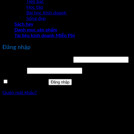
Tiền bạc
Học tập
Bài học kinh doanh
Sống đẹp
Sách hay
Danh mục sản phẩm
Tài liệu kinh doanh Miễn Phí
Đăng nhập
Bắt
Tên tài khoản hoặc địa chỉ email
*
buộc
Bắt
Mật khẩu
*
buộc
Ghi nhớ mật khẩu
Đăng nhập
Quên mật khẩu?