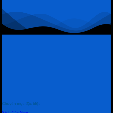
Chính
Trở
Thành
“Thòng
Lọng”
Chuyên mục đặc biệt
Sách Của Nam