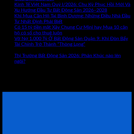
Kinh
Kinh Tế Việt Nam Quý I/2026: Chu Kỳ Phục Hồi Mới Và
Doanh
Xu Hướng Đầu Tư Bất Động Sản 2026–2028
Hay
Khi Mua Căn Hộ Tại Bình Dương: Những Điều Nhà Đầu
Bất
Tư Nhất Định Phải Biết
Động
Có 15 tỷ tiền mặt Xây Chung Cư Mini hay Mua 10 căn
Sản
hộ có sổ cho thuê luôn
Đâu
Vỡ Nợ 1.000 Tỷ Ở Bất Động Sản Quận 9: Khi Đòn Bẩy
Mới
Tài Chính Trở Thành “Thòng Lọng”
Chức năng bình luận
ở
Là
bị tắt
Vỡ
Con
Thị Trường Bất Động Sản 2026: Phân Khúc nào lên
Nợ
Đường
ngôi?
1.000
Giúp
Tham khảo Bộ Sách Thực Chiến
Tỷ
Bạn
Ở
Giàu
ĐẶT LỊCH TƯ VẤN TRỰC TIẾP
Bất
Có?
Động
Sản
Quận
9:
Khi
Đòn
Bẩy
Tài