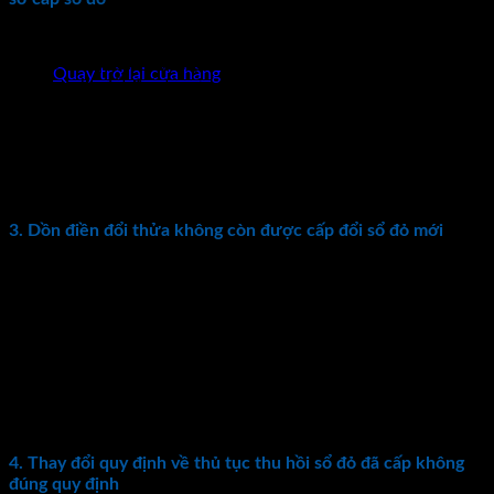
Chưa có sản phẩm trong giỏ hàng.
Khoản 19 Điều 1 sửa đổi Điều 60 Nghị định 43/2014/NĐ-CP
nêu rõ Cơ quan tiếp nhận hồ sơ và trả kết quả giải quyết thủ
Quay trở lại cửa hàng
tục đăng ký đất đai, tài sản khác gắn liền với đất; cấp, cấp đổi,
cấp lại Giấy chứng nhận bao gồm những trường hợp sau:
Văn phòng đăng ký đất đai.
Chi nhánh Văn phòng đăng ký đất đai (quy định mới bổ
sung).
3. Dồn điền đổi thửa không còn được cấp đổi sổ đỏ mới
Trước đây tại điểm c Khoản 1 Điều 76 Nghị định 43 có quy
định trường hợp được cấp sổ đỏ, Giấy chứng nhận quyền sở
hữu nhà ở. Giấy chứng nhận sở hữu công trình xây dựng
được cấp có bao gồm “Do thực hiện dồn điền, đổi thửa, đo
đạc xác định lại diện tích, kích thước thửa đất”.
Tuy nhiên, sang Khoản 24 Điều 1 Nghị định 148 quy định chỉ
còn “Do đo đạc xác định lại diện tích, kích thước thửa đất”.
4. Thay đổi quy định về thủ tục thu hồi sổ đỏ đã cấp không
đúng quy định