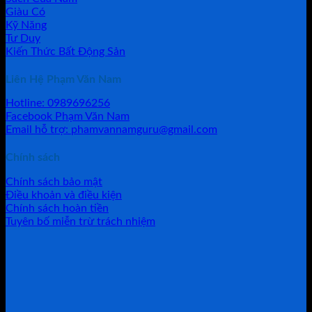
Giàu Có
Kỹ Năng
Tư Duy
Kiến Thức Bất Động Sản
Liên Hệ Phạm Văn Nam
Hotline: 0989696256
Facebook Phạm Văn Nam
Email hỗ trợ: phamvannamguru@gmail.com
Chính sách
Chính sách bảo mật
Điều khoản và điều kiện
Chính sách hoàn tiền
Tuyên bố miễn trừ trách nhiệm