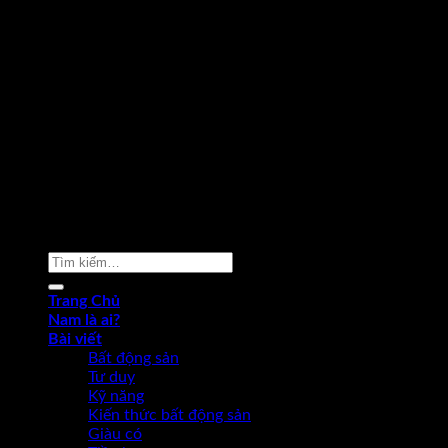
Copyright 2026 ©
Phạm Văn Nam
Tìm
kiếm:
Trang Chủ
Nam là ai?
Bài viết
Bất động sản
Tư duy
Kỹ năng
Kiến thức bất động sản
Giàu có