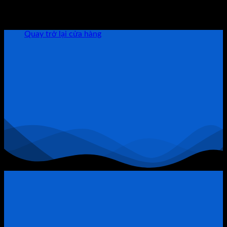
Ở
Giàu
ĐẶT LỊCH TƯ VẤN TRỰC TIẾP
Chưa có sản phẩm trong giỏ hàng.
Bất
Có?
Động
Quay trở lại cửa hàng
Sản
Quận
9:
Khi
Đòn
Bẩy
Tài
Chính
Trở
Thành
“Thòng
Lọng”