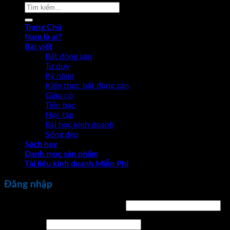
Tìm
kiếm:
Trang Chủ
Nam là ai?
Bài viết
Bất động sản
Tư duy
Kỹ năng
Kiến thức bất động sản
Giàu có
Tiền bạc
Học tập
Bài học kinh doanh
Sống đẹp
Sách hay
Danh mục sản phẩm
Tài liệu kinh doanh Miễn Phí
Đăng nhập
Bắt
Tên tài khoản hoặc địa chỉ email
*
buộc
Bắt
Mật khẩu
*