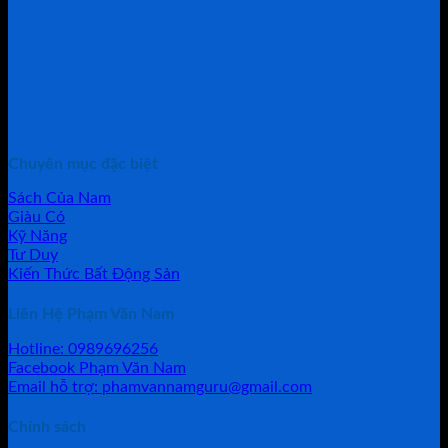
Chuyên mục đặc biệt
Sách Của Nam
Giàu Có
Kỹ Năng
Tư Duy
Kiến Thức Bất Động Sản
Liên Hệ Phạm Văn Nam
Hotline: 0989696256
Facebook Phạm Văn Nam
Email hỗ trợ: phamvannamguru@gmail.com
Chính sách