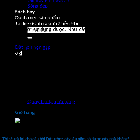
Bài học kinh doanh
trồng một lần, sinh trưởng và cho thu hoạch trong nhiều
Sống đẹp
năm, gồm:
Sách hay
– Cây công nghiệp lâu năm: Là cây lâu năm cho sản phẩm
Danh mục sản phẩm
dùng làm nguyên liệu để sản xuất công nghiệp hoặc phải qua
Tài liệu kinh doanh Miễn Phí
chế biến mới sử dụng được. Như cây cao su, cacao, cà phê,
Tìm
chè, điều, hồ tiêu, dừa…
kiếm:
– Cây ăn quả lâu năm: Là cây lâu năm cho sản phẩm là quả để
Đặt lịch hẹn gặp
ăn tươi hoặc kết hợp chế biến. Như cây bưởi, cam, chôm
0
₫
chôm, mận, mơ, măng cụt, nhãn, sầu riêng, vải, xoài…
– Cây dược liệu lâu năm là cây lâu năm cho sản phẩm làm
dược liệu. Như hồi, quế, đỗ trọng, long não, sâm…
– Các loại cây lâu năm khác là các loại cây lâu năm để lấy gỗ,
Chưa có sản phẩm trong giỏ hàng.
làm bóng mát, tạo cảnh quan. (như cây xoan, bạch đàn, xà cừ,
keo, hoa sữa, bụt mọc, lộc vừng,…). Kể cả trường hợp trồng
Quay trở lại cửa hàng
hỗn hợp nhiều loại cây lâu năm khác nhau. Hoặc có xen lẫn
cây lâu năm và cây hàng năm.
Giỏ hàng
Hồ tiêu_cây công nghiệp lâu năm
Tôi sẽ trả lời cho câu hỏi
Đất trồng cây lâu năm có được xây nhà không?