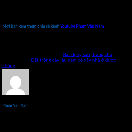
thẩm quyền nhưng khi ra quyết định phải dựa trên căn cứ
cho phép chuyển mục đích sử dụng đất theo quy định của
Luật Đất đai.
Mời bạn xem thêm chia sẻ kênh
Youtube Phạm Văn Nam
Bản quyền thuộc về Phạm Văn Nam và cộng sự. Cấm mọi
hình thức sao chép khi chưa có phép bằng văn bản.
Bài viết này được đăng trong
Bất động sản
,
Trang chủ
và
được gắn thẻ
Đất trồng cây lâu năm có xây nhà ở được
không
.
Phạm Văn Nam
Phạm Văn Nam là chuyên gia đầu tư và đào tạo bất động sản
thực chiến hàng đầu tại Việt Nam với hơn 15 năm kinh
nghiệm. Tác giả 7 đầu sách về kinh doanh và đầu tư bất động