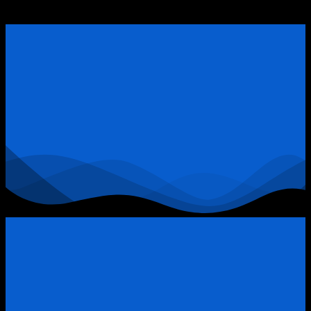
ĐẶT LỊCH TƯ VẤN TRỰC TIẾP
Bất
Có?
Động
Sản
Quận
9:
Khi
Đòn
Bẩy
Tài
Chính
Trở
Thành
“Thòng
Lọng”