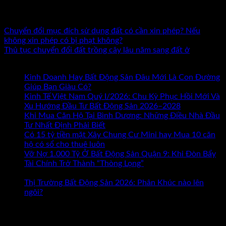
sản. Đã đồng hành cùng hàng nghìn nhà đầu tư và doanh
nhân trên khắp cả nước.
Chuyển đổi mục đích sử dụng đất có cần xin phép? Nếu
không xin phép có bị phạt không?
Thủ tục chuyển đổi đất trồng cây lâu năm sang đất ở
Bài mới nhất
Kinh Doanh Hay Bất Động Sản Đâu Mới Là Con Đường
ở
Giúp Bạn Giàu Có?
Chức năng bình luận bị tắt
Kinh
Kinh Tế Việt Nam Quý I/2026: Chu Kỳ Phục Hồi Mới Và
Doanh
Xu Hướng Đầu Tư Bất Động Sản 2026–2028
Hay
Khi Mua Căn Hộ Tại Bình Dương: Những Điều Nhà Đầu
Bất
Tư Nhất Định Phải Biết
Động
Có 15 tỷ tiền mặt Xây Chung Cư Mini hay Mua 10 căn
Sản
hộ có sổ cho thuê luôn
Đâu
Vỡ Nợ 1.000 Tỷ Ở Bất Động Sản Quận 9: Khi Đòn Bẩy
Mới
Tài Chính Trở Thành “Thòng Lọng”
Chức năng bình luận
ở
Là
bị tắt
Vỡ
Con
Thị Trường Bất Động Sản 2026: Phân Khúc nào lên
Nợ
Đường
ngôi?
1.000
Giúp
Tham khảo Bộ Sách Thực Chiến
Tỷ
Bạn
Ở
Giàu