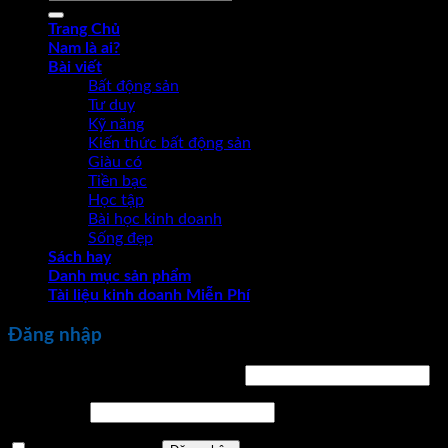
kiếm:
Trang Chủ
Nam là ai?
Bài viết
Bất động sản
Tư duy
Kỹ năng
Kiến thức bất động sản
Giàu có
Tiền bạc
Học tập
Bài học kinh doanh
Sống đẹp
Sách hay
Danh mục sản phẩm
Tài liệu kinh doanh Miễn Phí
Đăng nhập
Bắt
Tên tài khoản hoặc địa chỉ email
*
buộc
Bắt
Mật khẩu
*
buộc