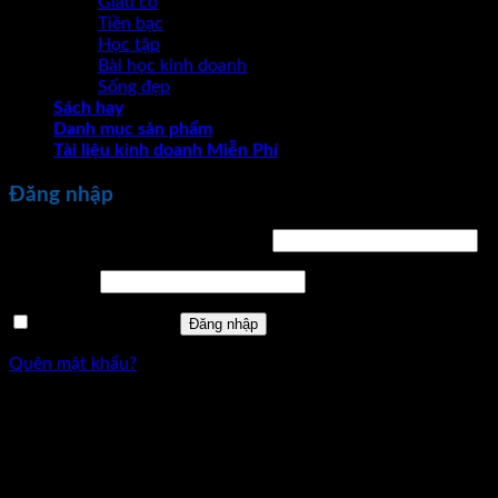
Giàu có
Tiền bạc
Học tập
Bài học kinh doanh
Sống đẹp
Sách hay
Danh mục sản phẩm
Tài liệu kinh doanh Miễn Phí
Đăng nhập
Bắt
Tên tài khoản hoặc địa chỉ email
*
buộc
Bắt
Mật khẩu
*
buộc
Ghi nhớ mật khẩu
Đăng nhập
Quên mật khẩu?