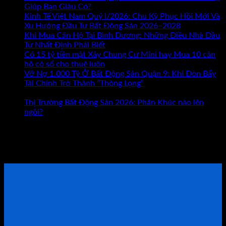
ở
Giúp Bạn Giàu Có?
Chức năng bình luận bị tắt
Kinh
Kinh Tế Việt Nam Quý I/2026: Chu Kỳ Phục Hồi Mới Và
Doanh
Xu Hướng Đầu Tư Bất Động Sản 2026–2028
Hay
Khi Mua Căn Hộ Tại Bình Dương: Những Điều Nhà Đầu
Bất
Tư Nhất Định Phải Biết
Động
Có 15 tỷ tiền mặt Xây Chung Cư Mini hay Mua 10 căn
Sản
hộ có sổ cho thuê luôn
Đâu
Vỡ Nợ 1.000 Tỷ Ở Bất Động Sản Quận 9: Khi Đòn Bẩy
Mới
Tài Chính Trở Thành “Thòng Lọng”
Chức năng bình luận
ở
Là
bị tắt
Vỡ
Con
Thị Trường Bất Động Sản 2026: Phân Khúc nào lên
Nợ
Đường
ngôi?
1.000
Giúp
Tham khảo Bộ Sách Thực Chiến
Tỷ
Bạn
Ở
Giàu
ĐẶT LỊCH TƯ VẤN TRỰC TIẾP
Bất
Có?
Động
Sản
Quận
9:
Khi
Đòn
Bẩy