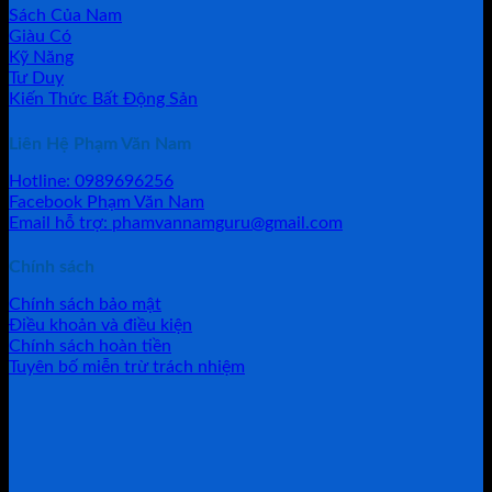
Sách Của Nam
Giàu Có
Kỹ Năng
Tư Duy
Kiến Thức Bất Động Sản
Liên Hệ Phạm Văn Nam
Hotline: 0989696256
Facebook Phạm Văn Nam
Email hỗ trợ: phamvannamguru@gmail.com
Chính sách
Chính sách bảo mật
Điều khoản và điều kiện
Chính sách hoàn tiền
Tuyên bố miễn trừ trách nhiệm