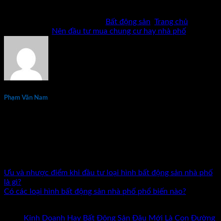
hình thức sao chép khi chưa có phép bằng văn bản.
Bài viết này được đăng trong
Bất động sản
,
Trang chủ
và
được gắn thẻ
Nên đầu tư mua chung cư hay nhà phố
.
Phạm Văn Nam
Phạm Văn Nam là chuyên gia đầu tư và đào tạo bất động sản
thực chiến hàng đầu tại Việt Nam với hơn 15 năm kinh
nghiệm. Tác giả 7 đầu sách về kinh doanh và đầu tư bất động
sản. Đã đồng hành cùng hàng nghìn nhà đầu tư và doanh
nhân trên khắp cả nước.
Ưu và nhược điểm khi đầu tư loại hình bất động sản nhà phố
là gì?
Có các loại hình bất động sản nhà phố phổ biến nào?
Bài mới nhất
Kinh Doanh Hay Bất Động Sản Đâu Mới Là Con Đường