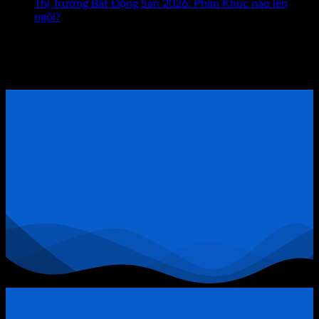
Vỡ
Con
Thị Trường Bất Động Sản 2026: Phân Khúc nào lên
Nợ
Đường
ngôi?
1.000
Giúp
Tham khảo Bộ Sách Thực Chiến
Tỷ
Bạn
Ở
Giàu
ĐẶT LỊCH TƯ VẤN TRỰC TIẾP
Bất
Có?
Động
Sản
Quận
9:
Khi
Đòn
Bẩy
Tài
Chính
Trở
Thành
“Thòng
Lọng”