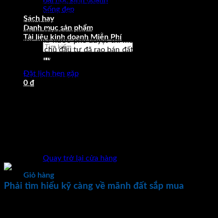
Bài học kinh doanh
Nhìn bảng so sánh nói trên, có thể thấy một điều là lợi thế
Sống đẹp
đang nghiêng về đất nền dự án. Tuy nhiên trên thực tế thì
Sách hay
không phải mọi dự án đều sở hữu những lợi thế như nói trên.
Danh mục sản phẩm
Về pháp lý, đa số các dự án đều được đảm bảo 100% pháp lý.
Tài liệu kinh doanh Miễn Phí
Đã được nhà nước phê duyệt thì mới được mở bán. Nhưng
Tìm
có không ít chủ đầu tư đã rao bán đất nền khi chưa được nhà
kiếm:
nước phê duyệt, chưa hoàn thiện pháp lý cho đất. Thậm chí
có những dự án thực chất là tự ý phân lô bán nền đất nông
Đặt lịch hẹn gặp
nghiệp trái phép rồi rao bán tràn lan.
0
₫
Do vậy, anh/chị không nên đặt niềm tin tuyệt đối vào tất cả
các sản phẩm đất nền của dự án. Đối với bất cứ dự án nào
cũng vậy. Phải yêu cầu chủ đầu tư cho kiểm tra giấy tờ pháp
lý và cam kết đảm bảo về pháp lý rồi mới quyết định mua hay
không. Dù cho chủ đầu tư có trấn an rằng bây giờ chưa có sổ
đỏ. Nhưng sẽ bổ sung sau khi hoàn thành thì phải cân nhắc
Chưa có sản phẩm trong giỏ hàng.
thật kỹ.
Quay trở lại cửa hàng
Giỏ hàng
Phải tìm hiểu kỹ càng về mãnh đất sắp mua
Về tranh chấp, khi dự án không thể đảm bảo tính pháp lý cho
đất nền thì khả năng tranh chấp là có thể xảy ra. Như vậy,