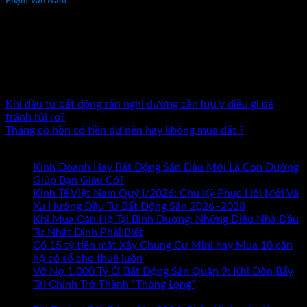
Phạm Văn Nam
Phạm Văn Nam là chuyên gia đầu tư và đào tạo bất động sản
thực chiến hàng đầu tại Việt Nam với hơn 15 năm kinh
nghiệm. Tác giả 7 đầu sách về kinh doanh và đầu tư bất động
sản. Đã đồng hành cùng hàng nghìn nhà đầu tư và doanh
nhân trên khắp cả nước.
Khi đầu tư bất động sản nghỉ dưỡng cần lưu ý điều gì để
tránh rủi ro?
Tháng cô hồn có tiền dư nên hay không mua đất ?
Bài mới nhất
Kinh Doanh Hay Bất Động Sản Đâu Mới Là Con Đường
ở
Giúp Bạn Giàu Có?
Chức năng bình luận bị tắt
Kinh
Kinh Tế Việt Nam Quý I/2026: Chu Kỳ Phục Hồi Mới Và
Doanh
Xu Hướng Đầu Tư Bất Động Sản 2026–2028
Hay
Khi Mua Căn Hộ Tại Bình Dương: Những Điều Nhà Đầu
Bất
Tư Nhất Định Phải Biết
Động
Có 15 tỷ tiền mặt Xây Chung Cư Mini hay Mua 10 căn
Sản
hộ có sổ cho thuê luôn
Đâu
Vỡ Nợ 1.000 Tỷ Ở Bất Động Sản Quận 9: Khi Đòn Bẩy
Mới
Tài Chính Trở Thành “Thòng Lọng”
Chức năng bình luận
ở
Là
bị tắt