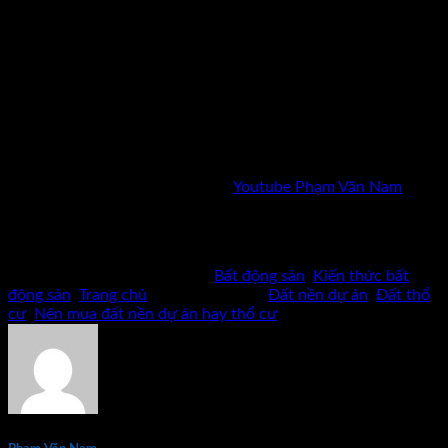
Ngược lại, mua được đất thổ cư với giá rẻ, trong khi đảm bảo
pháp lý và nằm ở khu vực phát triển… thì tội gì lại không
mua?
Vậy nên với câu hỏi “nên mua đất nền dự án hay đất thổ cư?
”vốn không có câu trả lời nhất định. Mà câu trả lời sẽ phụ
thuộc vào chính người mua, về khả năng tài chính. Hay về
mong muốn và đặc biệt là khả năng tìm kiếm mảnh đất của
họ.
Mời bạn xem thêm chia sẻ kênh
Youtube Phạm Văn Nam
Bản quyền thuộc về Phạm Văn Nam và cộng sự. Cấm mọi
hình thức sao chép khi chưa có phép bằng văn bản.
Bài viết này được đăng trong
Bất động sản
,
Kiến thức bất
động sản
,
Trang chủ
và được gắn thẻ
Đất nền dự án
,
Đất thổ
cư
,
Nên mua đất nền dự án hay thổ cư
.