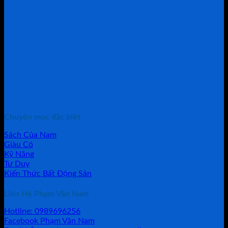
Chuyên mục đặc biệt
Sách Của Nam
Giàu Có
Kỹ Năng
Tư Duy
Kiến Thức Bất Động Sản
Liên Hệ Phạm Văn Nam
Hotline: 0989696256
Facebook Phạm Văn Nam