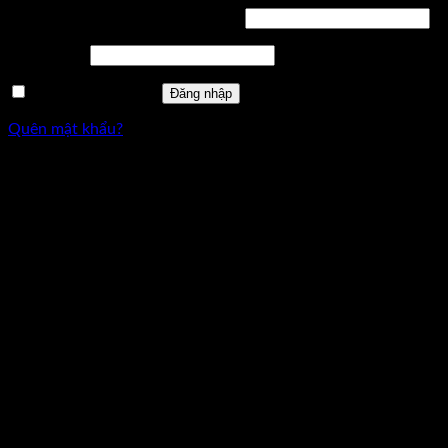
Bắt
Tên tài khoản hoặc địa chỉ email
*
buộc
Bắt
Mật khẩu
*
buộc
Ghi nhớ mật khẩu
Đăng nhập
Quên mật khẩu?