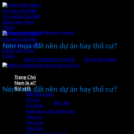
Bỏ
qua
nội
dung
Bất động sản
,
Kiến thức bất động sản
,
Trang chủ
Nên mua đất nền dự án hay thổ cư?
Đăng vào
30/07/2022
30/07/2022
bởi
Phạm Văn Nam
30
Th7
Trang Chủ
Nam là ai?
Nên mua đất nền dự án hay thổ cư?
Bài viết
Bất động sản
Tư duy
Với thắc mắc nên mua
đất nền
dự án hay đất nhà dân (đất
Kỹ năng
nhà dân là đất thổ cư). Tôi sẽ không đưa ra lời khuyên cho
Kiến thức bất động sản
anh/chị nên chọn loại đất nền nào. Mà tôi sẽ làm bảng so
Giàu có
sánh những khác biệt, lợi ích giữa 2 loại đất nền để anh/chị
Tiền bạc
lấy đó làm cơ sở đánh giá và lựa chọn.
Học tập