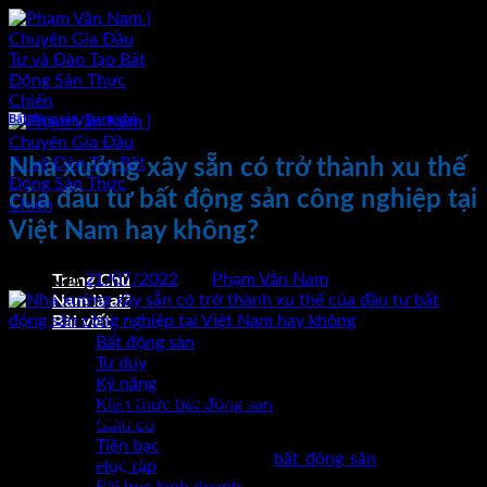
Bỏ
qua
nội
dung
Bất động sản
,
Trang chủ
Nhà xưởng xây sẵn có trở thành xu thế
của đầu tư bất động sản công nghiệp tại
Việt Nam hay không?
Đăng vào
21/07/2022
bởi
Phạm Văn Nam
Trang Chủ
Nam là ai?
Bài viết
21
Bất động sản
Th7
Tư duy
Kỹ năng
Nhà xưởng xây sẵn có trở thành xu thế của đầu tư bất động
Kiến thức bất động sản
sản công nghiệp tại Việt Nam hay không?
Giàu có
Tiền bạc
Với sự biến động của thị trường
bất động sản
công nghiệp
Học tập
như hiện nay. Thêm việc các nhà đầu tư nước ngoài “du nhập”