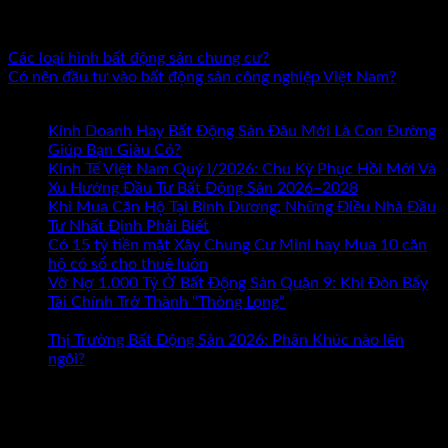
sản. Đã đồng hành cùng hàng nghìn nhà đầu tư và doanh
nhân trên khắp cả nước.
Các loại hình bất động sản chung cư?
Có nên đầu tư vào bất động sản công nghiệp Việt Nam?
Bài mới nhất
Kinh Doanh Hay Bất Động Sản Đâu Mới Là Con Đường
ở
Giúp Bạn Giàu Có?
Chức năng bình luận bị tắt
Kinh
Kinh Tế Việt Nam Quý I/2026: Chu Kỳ Phục Hồi Mới Và
Doanh
Xu Hướng Đầu Tư Bất Động Sản 2026–2028
Hay
Khi Mua Căn Hộ Tại Bình Dương: Những Điều Nhà Đầu
Bất
Tư Nhất Định Phải Biết
Động
Có 15 tỷ tiền mặt Xây Chung Cư Mini hay Mua 10 căn
Sản
hộ có sổ cho thuê luôn
Đâu
Vỡ Nợ 1.000 Tỷ Ở Bất Động Sản Quận 9: Khi Đòn Bẩy
Mới
Tài Chính Trở Thành “Thòng Lọng”
Chức năng bình luận
ở
Là
bị tắt
Vỡ
Con
Thị Trường Bất Động Sản 2026: Phân Khúc nào lên
Nợ
Đường
ngôi?
1.000
Giúp
Tham khảo Bộ Sách Thực Chiến
Tỷ
Bạn
Ở
Giàu
ĐẶT LỊCH TƯ VẤN TRỰC TIẾP
Bất
Có?