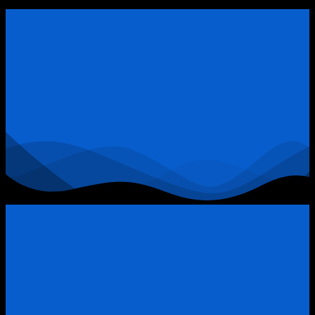
Động
Sản
Quận
9:
Khi
Đòn
Bẩy
Tài
Chính
Trở
Thành
“Thòng
Lọng”