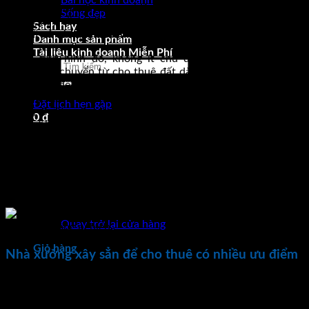
Bài học kinh doanh
vào Việt Nam ngày càng nhiều; một xu hướng mới: Thuê nhà
Sống đẹp
xưởng xây sẵn cho thuê đã ra đời. Nhằm đáp ứng nhu cầu
Sách hay
của tất cả các nhà doanh nghiệp hiện nay.
Danh mục sản phẩm
Tài liệu kinh doanh Miễn Phí
Trước tình hình đó, không ít chủ đầu tư phát triển công
Tìm
nghiệp; đã chuyển từ cho thuê đất dài hạn công nghiệp sang
kiếm:
xây dựng để cho thuê nhà xưởng. Với giá thành chỉ vào
khoảng 2,5 – 3,5 USD/m2/tháng. Điều này đã góp phần
Đặt lịch hẹn gặp
không nhỏ tạo điều kiện cho bất động sản công nghiệp bước
0
₫
lên một bước tiến mới; cũng như được khai thác có chiều sâu
hơn. Từ tình hình giá đất công nghiệp đang ngày càng tăng
cao. Có thể nhìn nhận rằng việc các nhà đầu tư chuyển đối
sang xu hướng cho thuê nhà xưởng xây sẵn. Chính là giải
pháp tối ưu nhất giúp giải quyết những khó khăn cho các
doanh nghiệp trong và ngoài nước khi đầu tư vào Việt Nam.
Chưa có sản phẩm trong giỏ hàng.
Quay trở lại cửa hàng
Giỏ hàng
Nhà xưởng xây sẳn để cho thuê có nhiều ưu điểm
Rất nhiều doanh nghiệp vừa và nhỏ; trong và người nước
ngoài đã lựa chọn nhà xưởng xây sẵn cho thuê, trở thành xu
hướng hiệu quả. Bởi nhà xưởng xây sẵn tại các khu công