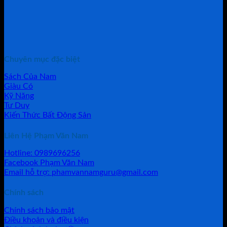
Chuyên mục đặc biệt
Sách Của Nam
Giàu Có
Kỹ Năng
Tư Duy
Kiến Thức Bất Động Sản
Liên Hệ Phạm Văn Nam
Hotline: 0989696256
Facebook Phạm Văn Nam
Email hỗ trợ: phamvannamguru@gmail.com
Chính sách
Chính sách bảo mật
Điều khoản và điều kiện