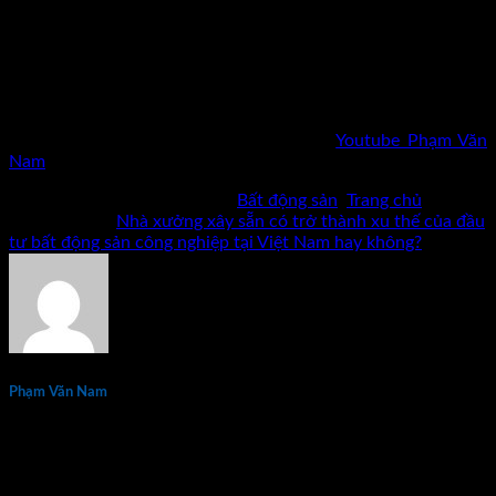
đến hiện tại, nhiều cơ hội tốt đã mở ra với các doanh nghiệp
cho thuê. Bởi thuê kho xưởng đang dần tập trung trở thành
xu hướng.
Cảm ơn bạn đã đọc bài viết
Nhà xưởng xây sẵn có trở thành xu
thế của đầu tư bất động sản công nghiệp tại Việt Nam hay
không?
Mời bạn xem thêm chia sẽ kênh
Youtube Phạm Văn
Nam
.
Bài viết này được đăng trong
Bất động sản
,
Trang chủ
và
được gắn thẻ
Nhà xưởng xây sẵn có trở thành xu thế của đầu
tư bất động sản công nghiệp tại Việt Nam hay không?
.
Phạm Văn Nam
Phạm Văn Nam là chuyên gia đầu tư và đào tạo bất động sản
thực chiến hàng đầu tại Việt Nam với hơn 15 năm kinh
nghiệm. Tác giả 7 đầu sách về kinh doanh và đầu tư bất động