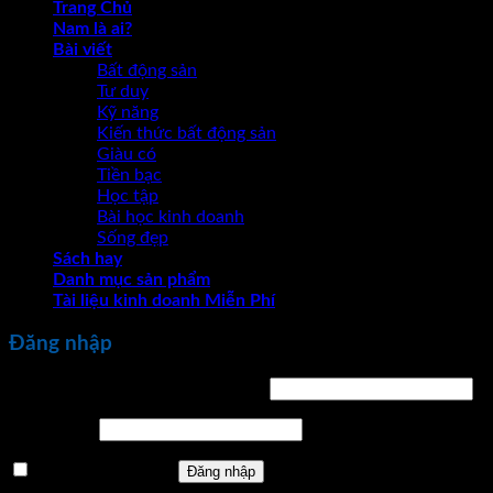
Trang Chủ
Nam là ai?
Bài viết
Bất động sản
Tư duy
Kỹ năng
Kiến thức bất động sản
Giàu có
Tiền bạc
Học tập
Bài học kinh doanh
Sống đẹp
Sách hay
Danh mục sản phẩm
Tài liệu kinh doanh Miễn Phí
Đăng nhập
Bắt
Tên tài khoản hoặc địa chỉ email
*
buộc
Bắt
Mật khẩu
*
buộc
Ghi nhớ mật khẩu
Đăng nhập