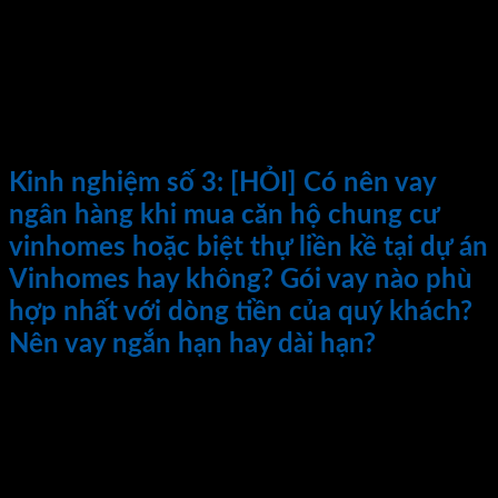
nghề bất động sản sẽ luôn nói rõ những ưu nhược điểm của
dự án, đứng trên góc độ khách hàng để tư vấn phương án tốt
nhất phù hợp với nhu cầu và khả năng tài chính của khách
hàng. Thủ tục ngân hàng, phương án vay nào tốt nhất là điều
1 chuyên viên tư vấn chuyên nghiệp sẽ giúp bạn. Một người
môi giới có tầm và có tâm sẽ được quý khách lựa chọn ở
bước cuối cùng này:
Kinh nghiệm số 3:
[HỎI] Có nên vay
ngân hàng khi mua căn hộ chung cư
vinhomes hoặc biệt thự liền kề tại dự án
Vinhomes hay không? Gói vay nào phù
hợp nhất với dòng tiền của quý khách?
Nên vay ngắn hạn hay dài hạn?
[Trả Lời]
Với kinh nghiệm tư vấn ngân hàng cho hàng trăm khách hàng
giao dịch tại các dự án như Vinhomes Times City, Park Hill
Premium, biệt thự biển Vinpearl Phú Quốc Premium… lời
khuyên của tôi dành cho quý khách là: