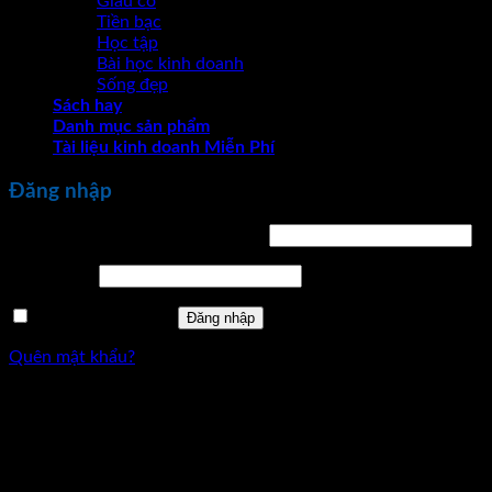
Giàu có
Tiền bạc
Học tập
Bài học kinh doanh
Sống đẹp
Sách hay
Danh mục sản phẩm
Tài liệu kinh doanh Miễn Phí
Đăng nhập
Bắt
Tên tài khoản hoặc địa chỉ email
*
buộc
Bắt
Mật khẩu
*
buộc
Ghi nhớ mật khẩu
Đăng nhập
Quên mật khẩu?