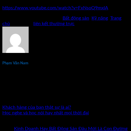
XEM THÊM TRÊN YOUTUBE:
https://www.youtube.com/watch?v=FxNsoQ9mxlA
Bài viết này được đăng trong
Bất động sản
,
Kỹ năng
,
Trang
chủ
. Đánh dấu
liên kết thường trực
.
Phạm Văn Nam
Phạm Văn Nam là chuyên gia đầu tư và đào tạo bất động sản
thực chiến hàng đầu tại Việt Nam với hơn 15 năm kinh
nghiệm. Tác giả 7 đầu sách về kinh doanh và đầu tư bất động
sản. Đã đồng hành cùng hàng nghìn nhà đầu tư và doanh
nhân trên khắp cả nước.
Khách hàng của bạn thật sự là ai?
Học nghe và học nói hay nhất mọi thời đại
Bài mới nhất
Kinh Doanh Hay Bất Động Sản Đâu Mới Là Con Đường