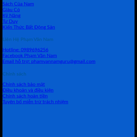
Sách Của Nam
Giàu Có
Kỹ Năng
Tư Duy
Kiến Thức Bất Động Sản
Liên Hệ Phạm Văn Nam
Hotline: 0989696256
Facebook Phạm Văn Nam
Email hỗ trợ: phamvannamguru@gmail.com
Chính sách
Chính sách bảo mật
Điều khoản và điều kiện
Chính sách hoàn tiền
Tuyên bố miễn trừ trách nhiệm