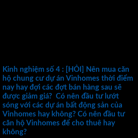
Thứ nhất: không nên vội tin vào các lời mời chào từ các sales
ngân hàng, quý khách nên tìm hiểu hết các ngân hàng sau đó
lựa chọn phương án tốt nhất.
Thứ 2: Quý khách nên căn cứ vào dòng tiền của chính mình,
số tiền gốc ban đầu có sẵn, dự định vay bao lâu, lịch trả nợ
dự kiến như thế nào, lãi mỗi tháng có thể trả nợ bao nhiêu…
để làm căn cứ lựa chọn gói vay phù hợp nhất ở ngân hàng ưu
đãi nhất.
Kinh nghiệm số 4 :
[HỎI] Nên mua căn
hộ chung cư dự án Vinhomes thời điểm
nay hay đợi các đợt bán hàng sau sẽ
được giảm giá? Có nên đầu tư lướt
sóng với các dự án bất động sản của
Vinhomes hay không? Có nên đầu tư
căn hộ Vinhomes để cho thuê hay
không?