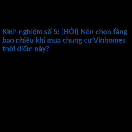
chuyên nghiệp và lợi thế vị trí các dự án bất động sản
Vingroup thường giữ được giá trị và tăng lên theo thời gian.
Nếu quý khách có tiền nhàn rỗi có thể cân nhắc đầu tư kênh
này. An toàn và hiệu quả là ưu điểm của kênh này!
Kinh nghiệm số 5:
[HỎI] Nên chọn tầng
bao nhiêu khi mua chung cư Vinhomes
thời điểm này?
[Trả Lời] : Khi xây dựng cơ cấu giá cho các căn hộ chung cư
Vinhomes, chủ đầu tư sẽ định giá khác nhau cho các tầng và
các căn khách nhau. Về cơ bản, tầng đắt nhất sẽ là các tầng
trung, số đẹp như 06-08-10-12-16-18-19-20. Các tầng này
thường đắt hơn và được mua hết nhanh chóng. Các tầng
thấp giá sẽ rẻ hơn và lên đến tầng cao hơn giá sẽ giảm dần và
đạt rẻ nhất tại các tầng chót, tầng áp mái. Độ chênh lệch giá
có thể từ vài chục đến vài trăm triệu giữa tầng áp mái và tầng
trung.
Khi tư vấn cho khách hàng, tôi luôn tìm hiểu nhu cầu và mức
độ quan tâm của các khách hàng với từng yếu tố khác nhau.
Từ đó tôi sẽ tư vấn cho khách hàng có sự lựa chọn tốt nhất.