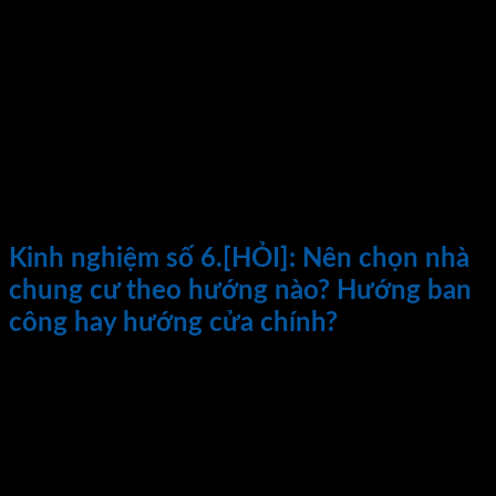
Tầng thấp view sẽ thấp hơn, dễ có bụi hơn nhưng sẽ không
phải trong thang máy lâu.
Với những tầng trung giá cao, thì sẽ phù hợp với các gia đình
trẻ, người trẻ độc thân, có tài chính tốt, thích tầm view đẹp.
Tầng trung thì hài hòa tất cả các yếu tố về thời gian chờ
thang máy ngắn, view đẹp, không khí trong lành…
Như vậy kết luận không có tầng đẹp nhất cho tất cả mọi
khách hàng. Chỉ có tầng đẹp nhất và hợp lý nhất với từng
khách hàng mà thôi…
Kinh nghiệm số 6.
[HỎI]: Nên chọn nhà
chung cư theo hướng nào? Hướng ban
công hay hướng cửa chính?
[Trả Lời] : Nói đến hướng nhà chung cư mọi người thường bị
nhầm lẫn cho rằng đó chính là hướng cửa vào của căn hộ.
Nhưng thực tế về phong thủy ( Phong thủy là các yếu tố gió,
nước, môi trường….) tác động lên căn hộ nhà mình. Thì
hướng nhà chung cư phải chọn theo hướng ban công của mỗi
căn hộ.