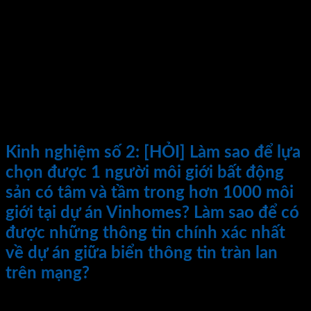
Vingroup.
Chú ý: Trong hàng ngàn chuyên viên tư vấn của dự án, quý
khách hàng nên tìm hiểu và lựa chọn cho mình 1 người môi
giới chuyên nghiệp, có tâm và có kinh nghiệm với các dự án
bất động sản Vinhomes ( Vingroup) để gửi gắm niềm tin. Một
người môi giới tốt sẽ giúp quý khách hàng lựa chọn được sản
phẩm bất động sản hợp lý nhất đồng thời giúp quý khách
hàng tránh được những rủi ro và lãng phí thời gian không
đáng có trong khâu thủ tục pháp lý.
Kinh nghiệm số 2
: [HỎI] Làm sao để lựa
chọn được 1 người môi giới bất động
sản có tâm và tầm trong hơn 1000 môi
giới tại dự án Vinhomes? Làm sao để có
được những thông tin chính xác nhất
về dự án giữa biển thông tin tràn lan
trên mạng?
[Trả Lời]