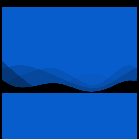
Động
Sản
Quận
9:
Khi
Đòn
Bẩy
Tài
Chính
Trở
Thành
“Thòng
Lọng”