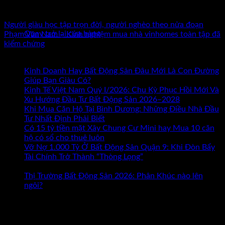
nhân trên khắp cả nước.
Chưa có sản phẩm trong giỏ hàng.
Người giàu học tập trọn đời, người nghèo theo nửa đoạn
Quay trở lại cửa hàng
Phạm Văn Nam – Kinh nghiệm mua nhà vinhomes toàn tập đã
kiểm chứng
Bài mới nhất
Kinh Doanh Hay Bất Động Sản Đâu Mới Là Con Đường
ở
Giúp Bạn Giàu Có?
Chức năng bình luận bị tắt
Kinh
Kinh Tế Việt Nam Quý I/2026: Chu Kỳ Phục Hồi Mới Và
Doanh
Xu Hướng Đầu Tư Bất Động Sản 2026–2028
Hay
Khi Mua Căn Hộ Tại Bình Dương: Những Điều Nhà Đầu
Bất
Tư Nhất Định Phải Biết
Động
Có 15 tỷ tiền mặt Xây Chung Cư Mini hay Mua 10 căn
Sản
hộ có sổ cho thuê luôn
Đâu
Vỡ Nợ 1.000 Tỷ Ở Bất Động Sản Quận 9: Khi Đòn Bẩy
Mới
Tài Chính Trở Thành “Thòng Lọng”
Chức năng bình luận
ở
Là
bị tắt
Vỡ
Con
Thị Trường Bất Động Sản 2026: Phân Khúc nào lên
Nợ
Đường
ngôi?
1.000
Giúp
Tham khảo Bộ Sách Thực Chiến
Tỷ
Bạn
Ở
Giàu
ĐẶT LỊCH TƯ VẤN TRỰC TIẾP
Bất
Có?