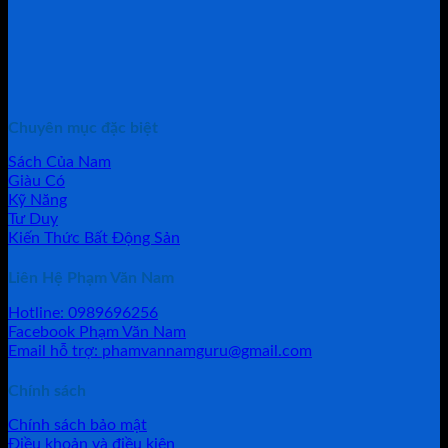
Chuyên mục đặc biệt
Sách Của Nam
Giàu Có
Kỹ Năng
Tư Duy
Kiến Thức Bất Động Sản
Liên Hệ Phạm Văn Nam
Hotline: 0989696256
Facebook Phạm Văn Nam
Email hỗ trợ: phamvannamguru@gmail.com
Chính sách
Chính sách bảo mật
Điều khoản và điều kiện