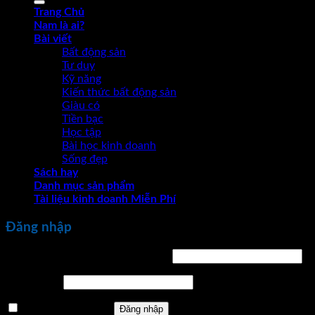
Trang Chủ
Nam là ai?
Bài viết
Bất động sản
Tư duy
Kỹ năng
Kiến thức bất động sản
Giàu có
Tiền bạc
Học tập
Bài học kinh doanh
Sống đẹp
Sách hay
Danh mục sản phẩm
Tài liệu kinh doanh Miễn Phí
Đăng nhập
Bắt
Tên tài khoản hoặc địa chỉ email
*
buộc
Bắt
Mật khẩu
*
buộc
Ghi nhớ mật khẩu
Đăng nhập