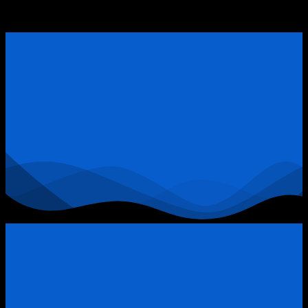
Ở
Giàu
ĐẶT LỊCH TƯ VẤN TRỰC TIẾP
Bất
Có?
Động
Sản
Quận
9:
Khi
Đòn
Bẩy
Tài
Chính
Trở
Thành
“Thòng
Lọng”