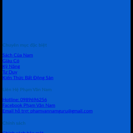
Chuyên mục đặc biệt
Sách Của Nam
Giàu Có
Kỹ Năng
Tư Duy
Kiến Thức Bất Động Sản
Liên Hệ Phạm Văn Nam
Hotline: 0989696256
Facebook Phạm Văn Nam
Email hỗ trợ: phamvannamguru@gmail.com
Chính sách