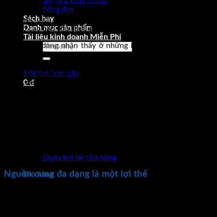
Bài học kinh doanh
lựa chọn đa dạng cho nhóm khách hàng này. Nhiều khu nhà
Sống đẹp
trong phân khúc cao cấp tiếp tục chào bán, người mua nhắm
Sách hay
đến mục đích cho thuê. Cũng từ đầu năm 2017, thị trường
Danh mục sản phẩm
căn hộ cao cấp cho thuê đã khởi động.
Tài liệu kinh doanh Miễn Phí
Có thể dễ dàng nhận thấy ở những khu nhà cao cấp quanh
Tìm
các trục đường lớn như xa lộ Hà Nội, khu vực trung tâm
kiếm:
TP.HCM. Người mua bất động sản căn hộ cao cấp chủ yếu để
đảm bảo tài sản. Họ có tiền mặt, những kênh đầu tư khác thì
Đặt lịch hẹn gặp
rủi ro nên gửi vào bất động sản cao cấp; vốn có chất lượng
0
₫
tốt và dễ cho thuê. Họ mua căn hộ cao cấp trước hết nhìn
vào khả năng tài sản được đảm bảo; sinh lợi thay vì tỷ suất lợi
nhuận chi phối. Tỷ suất cho thuê căn hộ cao cấp hiện chỉ
khoảng 6 – 7%/năm và thị trường này cạnh tranh khá gay gắt
bởi nguồn cung quá nhiều; dẫn đến cạnh tranh về giá, thậm
chí là ngay trong cùng một khu nhà.
Chưa có sản phẩm trong giỏ hàng.
Quay trở lại cửa hàng
Nguồn cung đa dạng là một lợi thế
Giỏ hàng
Do nguồn cung đa dạng hơn và khách thuê có nhiều sự lựa
chọn. Theo đó họ không chỉ quan tâm vấn đề giá mà còn chất
lượng căn hộ; tiện ích sống nội khu, tiện nghi mà người chủ