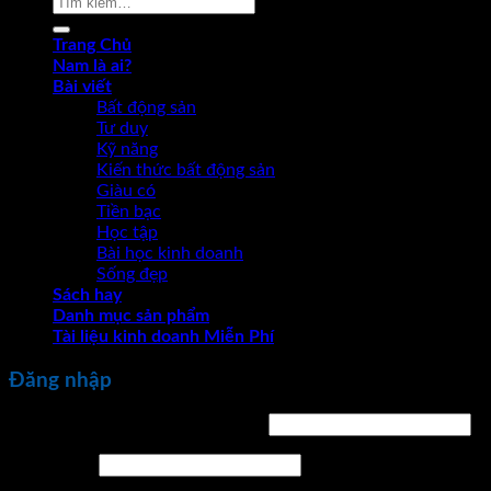
kiếm:
Trang Chủ
Nam là ai?
Bài viết
Bất động sản
Tư duy
Kỹ năng
Kiến thức bất động sản
Giàu có
Tiền bạc
Học tập
Bài học kinh doanh
Sống đẹp
Sách hay
Danh mục sản phẩm
Tài liệu kinh doanh Miễn Phí
Đăng nhập
Bắt
Tên tài khoản hoặc địa chỉ email
*
buộc
Bắt
Mật khẩu
*
buộc