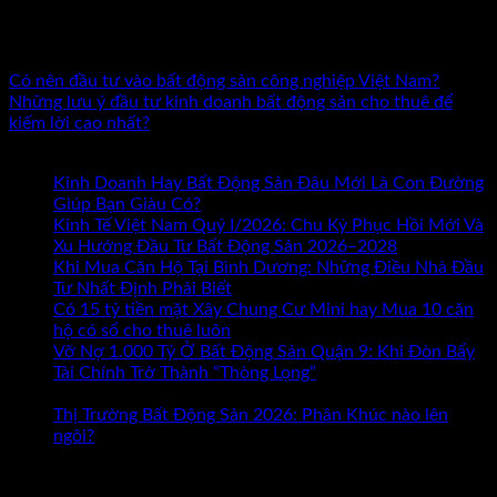
nghiệm. Tác giả 7 đầu sách về kinh doanh và đầu tư bất động
sản. Đã đồng hành cùng hàng nghìn nhà đầu tư và doanh
nhân trên khắp cả nước.
Có nên đầu tư vào bất động sản công nghiệp Việt Nam?
Những lưu ý đầu tư kinh doanh bất động sản cho thuê để
kiếm lời cao nhất?
Bài mới nhất
Kinh Doanh Hay Bất Động Sản Đâu Mới Là Con Đường
ở
Giúp Bạn Giàu Có?
Chức năng bình luận bị tắt
Kinh
Kinh Tế Việt Nam Quý I/2026: Chu Kỳ Phục Hồi Mới Và
Doanh
Xu Hướng Đầu Tư Bất Động Sản 2026–2028
Hay
Khi Mua Căn Hộ Tại Bình Dương: Những Điều Nhà Đầu
Bất
Tư Nhất Định Phải Biết
Động
Có 15 tỷ tiền mặt Xây Chung Cư Mini hay Mua 10 căn
Sản
hộ có sổ cho thuê luôn
Đâu
Vỡ Nợ 1.000 Tỷ Ở Bất Động Sản Quận 9: Khi Đòn Bẩy
Mới
Tài Chính Trở Thành “Thòng Lọng”
Chức năng bình luận
ở
Là
bị tắt
Vỡ
Con
Thị Trường Bất Động Sản 2026: Phân Khúc nào lên
Nợ
Đường
ngôi?
1.000
Giúp
Tham khảo Bộ Sách Thực Chiến
Tỷ
Bạn