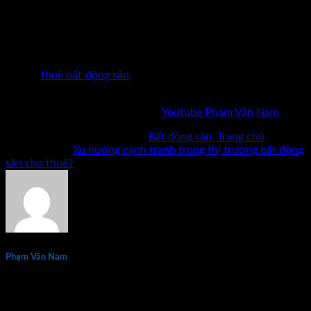
phi vụ thất bại để đúc kết ra nhiều bí quyết có một không hai.
Nội dung thực sự chuyên sâu và cần nhiều thời gian giảng
dạy trực tiếp nên tôi đã triển khai đầy đủ nhất qua khoá học
“Đầu tư bất động sản thuê và cho thuê thành công”.
Các bạn
có thể tham khảo khi có định hướng trở thành một nhà đầu
tư cho
thuê bất động sản
– ngành hiện đang rất phát triển tại
các thành phố lớn, các khu công nghiệp lớn.
Mời bạn xem thêm chia sẽ kênh
Youtube Phạm Văn Nam
.
Bài viết này được đăng trong
Bất động sản
,
Trang chủ
và
được gắn thẻ
Xu hướng cạnh tranh trong thị trường bất động
sản cho thuê?
.
Phạm Văn Nam
Phạm Văn Nam là chuyên gia đầu tư và đào tạo bất động sản
thực chiến hàng đầu tại Việt Nam với hơn 15 năm kinh