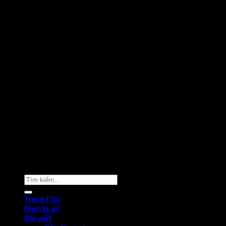
Copyright 2026 ©
Phạm Văn Nam
Tìm
kiếm:
Trang Chủ
Nam là ai?
Bài viết