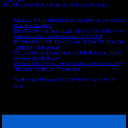
“Cò đất” có khả năng thổi giá bất động sản lên không?
Bài mới nhất
Kinh Doanh Hay Bất Động Sản Đâu Mới Là Con Đường
ở
Giúp Bạn Giàu Có?
Chức năng bình luận bị tắt
Kinh
Kinh Tế Việt Nam Quý I/2026: Chu Kỳ Phục Hồi Mới Và
Doanh
Xu Hướng Đầu Tư Bất Động Sản 2026–2028
Hay
Khi Mua Căn Hộ Tại Bình Dương: Những Điều Nhà Đầu
Bất
Tư Nhất Định Phải Biết
Động
Có 15 tỷ tiền mặt Xây Chung Cư Mini hay Mua 10 căn
Sản
hộ có sổ cho thuê luôn
Đâu
Vỡ Nợ 1.000 Tỷ Ở Bất Động Sản Quận 9: Khi Đòn Bẩy
Mới
Tài Chính Trở Thành “Thòng Lọng”
Chức năng bình luận
ở
Là
bị tắt
Vỡ
Con
Thị Trường Bất Động Sản 2026: Phân Khúc nào lên
Nợ
Đường
ngôi?
1.000
Giúp
Tham khảo Bộ Sách Thực Chiến
Tỷ
Bạn
Ở
Giàu
ĐẶT LỊCH TƯ VẤN TRỰC TIẾP
Bất
Có?
Động
Sản
Quận