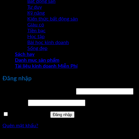
Bất động sản
Tư duy
Kỹ năng
Kiến thức bất động sản
Giàu có
Tiền bạc
Học tập
Bài học kinh doanh
Sống đẹp
Sách hay
Danh mục sản phẩm
Tài liệu kinh doanh Miễn Phí
Đăng nhập
Bắt
Tên tài khoản hoặc địa chỉ email
*
buộc
Bắt
Mật khẩu
*
buộc
Ghi nhớ mật khẩu
Đăng nhập
Quên mật khẩu?