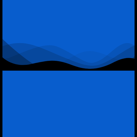
9:
Khi
Đòn
Bẩy
Tài
Chính
Trở
Thành
“Thòng
Lọng”