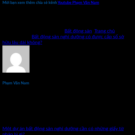
Mời bạn xem thêm chia sẻ kênh
Youtube Phạm Văn Nam
Bản quyền thuộc về Phạm Văn Nam và cộng sự. Cấm mọi
hình thức sao chép khi chưa có phép bằng văn bản.
Bài viết này được đăng trong
Bất động sản
,
Trang chủ
và
được gắn thẻ
Bất động sản nghỉ dưỡng có được cấp sổ sở
hữu lâu dài không?
.
Phạm Văn Nam
Phạm Văn Nam là chuyên gia đầu tư và đào tạo bất động sản
thực chiến hàng đầu tại Việt Nam với hơn 15 năm kinh
nghiệm. Tác giả 7 đầu sách về kinh doanh và đầu tư bất động
sản. Đã đồng hành cùng hàng nghìn nhà đầu tư và doanh
nhân trên khắp cả nước.
Một dự án bất động sản nghỉ dưỡng cần có những giấy tờ
pháp lý gì?