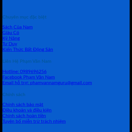
Chuyên mục đặc biệt
Sách Của Nam
Giàu Có
Kỹ Năng
Tư Duy
Kiến Thức Bất Động Sản
Liên Hệ Phạm Văn Nam
Hotline: 0989696256
Facebook Phạm Văn Nam
Email hỗ trợ: phamvannamguru@gmail.com
Chính sách
Chính sách bảo mật
Điều khoản và điều kiện
Chính sách hoàn tiền
Tuyên bố miễn trừ trách nhiệm