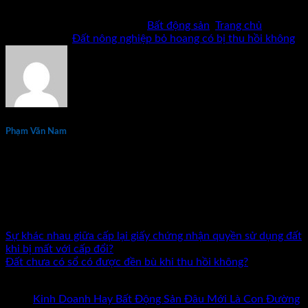
hình thức sao chép khi chưa có phép bằng văn bản.
Bài viết này được đăng trong
Bất động sản
,
Trang chủ
và
được gắn thẻ
Đất nông nghiệp bỏ hoang có bị thu hồi không
.
Phạm Văn Nam
Phạm Văn Nam là chuyên gia đầu tư và đào tạo bất động sản
thực chiến hàng đầu tại Việt Nam với hơn 15 năm kinh
nghiệm. Tác giả 7 đầu sách về kinh doanh và đầu tư bất động
sản. Đã đồng hành cùng hàng nghìn nhà đầu tư và doanh
nhân trên khắp cả nước.
Sự khác nhau giữa cấp lại giấy chứng nhận quyền sử dụng đất
khi bị mất với cấp đổi?
Đất chưa có sổ có được đền bù khi thu hồi không?
Bài mới nhất
Kinh Doanh Hay Bất Động Sản Đâu Mới Là Con Đường