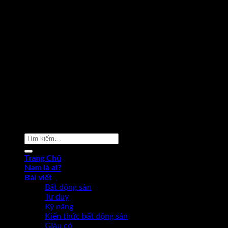
Copyright 2026 ©
Phạm Văn Nam
Tìm
kiếm:
Trang Chủ
Nam là ai?
Bài viết
Bất động sản
Tư duy
Kỹ năng
Kiến thức bất động sản
Giàu có