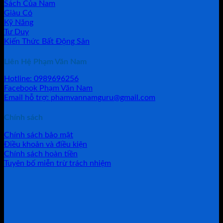
Sách Của Nam
Giàu Có
Kỹ Năng
Tư Duy
Kiến Thức Bất Động Sản
Liên Hệ Phạm Văn Nam
Hotline: 0989696256
Facebook Phạm Văn Nam
Email hỗ trợ: phamvannamguru@gmail.com
Chính sách
Chính sách bảo mật
Điều khoản và điều kiện
Chính sách hoàn tiền
Tuyên bố miễn trừ trách nhiệm