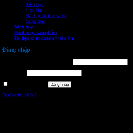
Tiền bạc
Học tập
Bài học kinh doanh
Sống đẹp
Sách hay
Danh mục sản phẩm
Tài liệu kinh doanh Miễn Phí
Đăng nhập
Bắt
Tên tài khoản hoặc địa chỉ email
*
buộc
Bắt
Mật khẩu
*
buộc
Ghi nhớ mật khẩu
Đăng nhập
Quên mật khẩu?