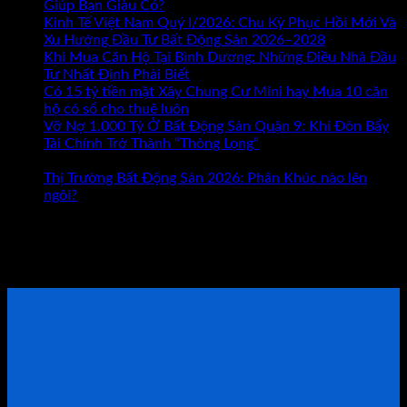
ở
Giúp Bạn Giàu Có?
Chức năng bình luận bị tắt
Kinh
Kinh Tế Việt Nam Quý I/2026: Chu Kỳ Phục Hồi Mới Và
Doanh
Xu Hướng Đầu Tư Bất Động Sản 2026–2028
Hay
Khi Mua Căn Hộ Tại Bình Dương: Những Điều Nhà Đầu
Bất
Tư Nhất Định Phải Biết
Động
Có 15 tỷ tiền mặt Xây Chung Cư Mini hay Mua 10 căn
Sản
hộ có sổ cho thuê luôn
Đâu
Vỡ Nợ 1.000 Tỷ Ở Bất Động Sản Quận 9: Khi Đòn Bẩy
Mới
Tài Chính Trở Thành “Thòng Lọng”
Chức năng bình luận
ở
Là
bị tắt
Vỡ
Con
Thị Trường Bất Động Sản 2026: Phân Khúc nào lên
Nợ
Đường
ngôi?
1.000
Giúp
Tham khảo Bộ Sách Thực Chiến
Tỷ
Bạn
Ở
Giàu
ĐẶT LỊCH TƯ VẤN TRỰC TIẾP
Bất
Có?
Động
Sản
Quận
9:
Khi
Đòn
Bẩy
Tài