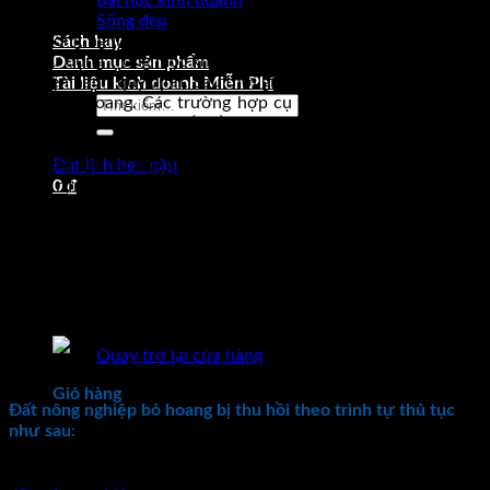
Bài học kinh doanh
định cụ thể.
Sống đẹp
Đất nông nghiệp bỏ hoang được coi là đất không được đưa
Sách hay
vào sử dụng trong một khoảng thời gian mà pháp luật về đất
Danh mục sản phẩm
đai hiện hành quy định. Sau thời gian trên thì đất đấy bị coi là
Tài liệu kinh doanh Miễn Phí
đất bị bỏ hoang. Các trường hợp cụ thể theo quy định pháp
Tìm
luật đất đai như sau: Đất trồng cây hàng năm không được sử
kiếm:
dụng trong thời hạn 12 tháng liên tục. Đất trồng cây lâu năm
không được sử dụng trong thời hạn 18 tháng liên tục. Đất
Đặt lịch hẹn gặp
trồng rừng không được sử dụng trong thời hạn 24 tháng liên
0
₫
tục.
Do đất không được sử dụng nữa, bị bỏ hoang trong một thời
gian dài gây lãng phí tài nguyên. Do đó, đất này sẽ bị Nhà
nước ra quyết định thu hồi. Căn cứ theo quy định tại điểm h
khoản 1 Điều 64 Luật đất đai 2013.
Chưa có sản phẩm trong giỏ hàng.
Quay trở lại cửa hàng
Sử dụng đất để tránh lãng phí tài nguyên
Giỏ hàng
Đất nông nghiệp bỏ hoang bị thu hồi theo trình tự thủ tục
như sau:
Thứ nhất, trường hợp vi phạm pháp luật thuộc trường hợp