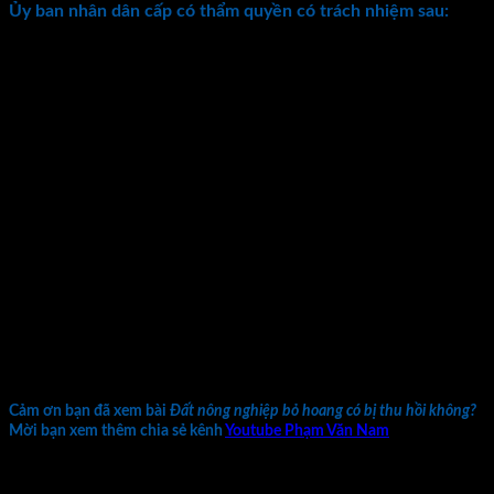
Ủy ban nhân dân cấp có thẩm quyền có trách nhiệm sau:
Một, thông báo việc thu hồi đất cho người sử dụng đất.
Và đăng trên trang thông tin điện tử của Ủy ban nhân
dân cấp tỉnh, cấp huyện;
Hai, chỉ đạo xử lý phần giá trị còn lại của giá trị đã đầu
tư vào đất hoặc tài sản gắn liền với đất (nếu có). Theo
quy định của pháp luật;
Ba, tổ chức cưỡng chế thực hiện quyết định thu hồi
đất. Theo quy định tại Khoản 3 Điều 65 của Nghị định
này;
Bốn, bố trí kinh phí thực hiện cưỡng chế thu hồi đất.
Cơ quan tài nguyên và môi trường chỉ đạo cập nhật, chỉnh lý
cơ sở dữ liệu đất đai, hồ sơ địa chính. Thu hồi Giấy chứng
nhận hoặc thông báo Giấy chứng nhận không còn giá trị pháp
lý đối với trường hợp người sử dụng đất không chấp hành
việc nộp lại Giấy chứng nhận.
Cảm ơn bạn đã xem bài
Đất nông nghiệp bỏ hoang có bị thu hồi không?
Mời bạn xem thêm chia sẻ kênh
Youtube Phạm Văn Nam
Bản quyền thuộc về Phạm Văn Nam và cộng sự. Cấm mọi