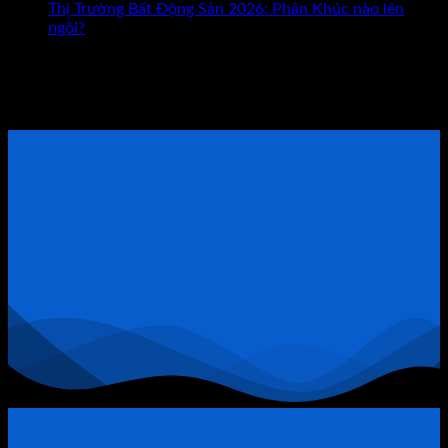
Vỡ
Con
Thị Trường Bất Động Sản 2026: Phân Khúc nào lên
Nợ
Đường
ngôi?
1.000
Giúp
Tham khảo Bộ Sách Thực Chiến
Tỷ
Bạn
Ở
Giàu
ĐẶT LỊCH TƯ VẤN TRỰC TIẾP
Bất
Có?
Động
Sản
Quận
9:
Khi
Đòn
Bẩy
Tài
Chính
Trở
Thành
“Thòng
Lọng”