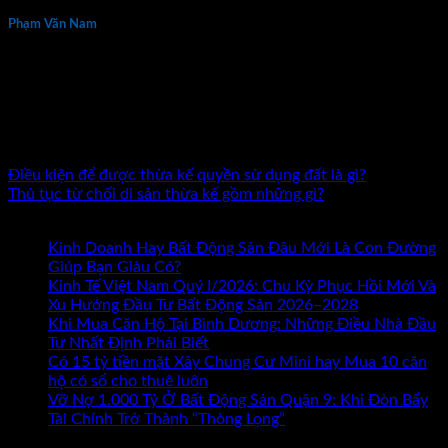
Phạm Văn Nam
Phạm Văn Nam là chuyên gia đầu tư và đào tạo bất động sản
thực chiến hàng đầu tại Việt Nam với hơn 15 năm kinh
nghiệm. Tác giả 7 đầu sách về kinh doanh và đầu tư bất động
sản. Đã đồng hành cùng hàng nghìn nhà đầu tư và doanh
nhân trên khắp cả nước.
Điều kiện để được thừa kế quyền sử dụng đất là gì?
Thủ tục từ chối di sản thừa kế gồm những gì?
Bài mới nhất
Kinh Doanh Hay Bất Động Sản Đâu Mới Là Con Đường
ở
Giúp Bạn Giàu Có?
Chức năng bình luận bị tắt
Kinh
Kinh Tế Việt Nam Quý I/2026: Chu Kỳ Phục Hồi Mới Và
Doanh
Xu Hướng Đầu Tư Bất Động Sản 2026–2028
Hay
Khi Mua Căn Hộ Tại Bình Dương: Những Điều Nhà Đầu
Bất
Tư Nhất Định Phải Biết
Động
Có 15 tỷ tiền mặt Xây Chung Cư Mini hay Mua 10 căn
Sản
hộ có sổ cho thuê luôn
Đâu
Vỡ Nợ 1.000 Tỷ Ở Bất Động Sản Quận 9: Khi Đòn Bẩy
Mới
Tài Chính Trở Thành “Thòng Lọng”
Chức năng bình luận
ở
Là
bị tắt