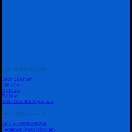
Chuyên mục đặc biệt
Sách Của Nam
Giàu Có
Kỹ Năng
Tư Duy
Kiến Thức Bất Động Sản
Liên Hệ Phạm Văn Nam
Hotline: 0989696256
Facebook Phạm Văn Nam