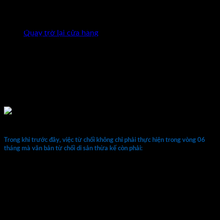
theo di chúc hoặc theo pháp luật.
Chưa có sản phẩm trong giỏ hàng.
Trước đây, tại Điều 642 Bộ Luật Dân sự năm 2005. Thời hạn
từ chối nhận di sản thừa kế là 06 tháng kể từ ngày mở thừa
Quay trở lại cửa hàng
kế. Sau thời hạn này nếu không từ chối thì được coi là đồng ý
nhận thừa kế. Tuy nhiên, sau thời gian áp dụng trong thực
tiễn. Việc quy định thời hạn thừa kế bộc lộ nhiều bất cập, hạn
chế. Do đó, tại Bộ Luật Dân sự 2015, việc từ chối chỉ cần
thực hiện trước thời điểm phân chia di sản. Như vậy, có thể
thấy, quy định này đã “mở” hơn để đảm bảo quyền, lợi ích
hợp pháp của người hưởng thừa kế.
Trong khi trước đây, việc từ chối không chỉ phải thực hiện trong vòng 06
tháng mà văn bản từ chối di sản thừa kế còn phải:
Việc từ chối nhận di sản phải được lập thành văn bản. Người
từ chối phải báo cho những người thừa kế khác, người được
giao nhiệm vụ phân chia di sản, cơ quan công chứng hoặc Uỷ
ban nhân dân xã, phường, thị trấn nơi có địa điểm mở thừa
kế về việc từ chối nhận di sản.