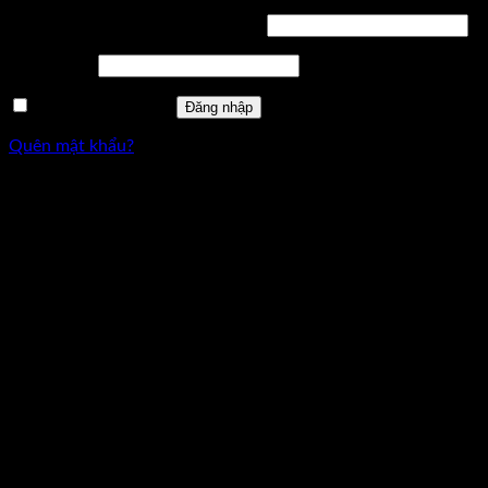
Bắt
Tên tài khoản hoặc địa chỉ email
*
buộc
Bắt
Mật khẩu
*
buộc
Ghi nhớ mật khẩu
Đăng nhập
Quên mật khẩu?