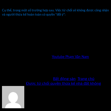
việc từ chối sẽ không có hiệu lực.
Cụ thể, trong một số trường hợp sau. Việc từ chối sẽ không được công nhận
và người thừa kế hoàn toàn có quyền “đổi ý”:
Việc từ chối nhằm trốn tránh thực hiện nghĩa vụ tài sản
như nghĩa vụ cấp dưỡng, bồi thường thiệt hại… Của
người thừa kế với người khác;
Không được lập thành văn bản và không được gửi đến
những người liên quan;
Từ chối di sản sau thời điểm phân chia di sản…
Mời bạn xem thêm chia sẻ kênh
Youtube Phạm Văn Nam
Bản quyền thuộc về Phạm Văn Nam và cộng sự. Cấm mọi
hình thức sao chép khi chưa có phép bằng văn bản.
Bài viết này được đăng trong
Bất động sản
,
Trang chủ
và
được gắn thẻ
Được từ chối quyền thừa kế nhà đất không
.