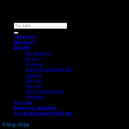
Copyright 2026 ©
Phạm Văn Nam
Tìm
kiếm:
Trang Chủ
Nam là ai?
Bài viết
Bất động sản
Tư duy
Kỹ năng
Kiến thức bất động sản
Giàu có
Tiền bạc
Học tập
Bài học kinh doanh
Sống đẹp
Sách hay
Danh mục sản phẩm
Tài liệu kinh doanh Miễn Phí
Đăng nhập