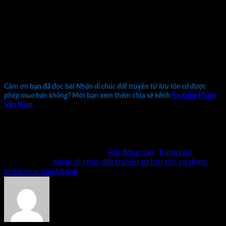
dứt điểm vấn đề, hết tài sản bạn cũng lại tiếp tục khó khăn.
Chúng ta cần có sự kiên trì cố gắng khắc phục, nếu là đất tổ
tiên để lại chúng ta nên trân trọng và làm theo những di
nguyện mà người đi trước đã để lại, vì đó chính là nền tảng để
mỗi người chúng ta có được ngày hôm nay. Hãy nỗ lực hết
mình để tìm cách giải quyết khó khăn hiện tại. Sẽ không có gì
giá trị hơn sự cố gắng, nỗ lực của bạn.
Cảm ơn bạn đã đọc bài
Nhận di chúc đất truyền tử lưu tôn có được
phép mua bán không?
Mời bạn xem thêm chia sẻ kênh
Youtube Phạm
Văn Nam
Bản quyền thuộc về Phạm Văn Nam và cộng sự. Cấm mọi
hình thức sao chép khi chưa có phép bằng văn bản.
Bài viết này được đăng trong
Bất động sản
,
Trang chủ
và
được gắn thẻ
Nhận di chúc đất truyền tử lưu tôn có được
phép mua bán không
.