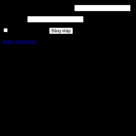
Bắt
Tên tài khoản hoặc địa chỉ email
*
buộc
Bắt
Mật khẩu
*
buộc
Ghi nhớ mật khẩu
Đăng nhập
Quên mật khẩu?