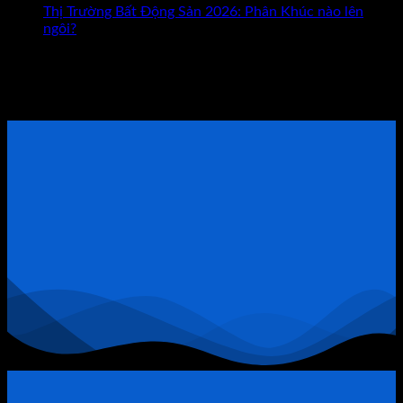
Vỡ
Con
Thị Trường Bất Động Sản 2026: Phân Khúc nào lên
Nợ
Đường
ngôi?
1.000
Giúp
Tham khảo Bộ Sách Thực Chiến
Tỷ
Bạn
Ở
Giàu
ĐẶT LỊCH TƯ VẤN TRỰC TIẾP
Bất
Có?
Động
Sản
Quận
9:
Khi
Đòn
Bẩy
Tài
Chính
Trở
Thành
“Thòng
Lọng”