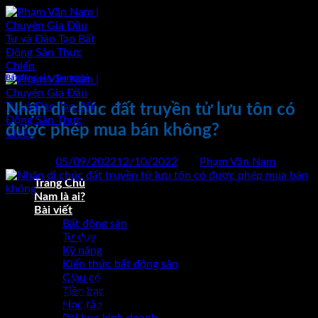
Bỏ
qua
nội
dung
Bất động sản
,
Trang chủ
Nhận di chúc đất truyền tử lưu tôn có
được phép mua bán không?
Đăng vào
05/09/2022
12/10/2022
bởi
Phạm Văn Nam
Trang Chủ
Nam là ai?
05
Bài viết
Th9
Bất động sản
Tư duy
Nhận di chúc đất truyền tử lưu tôn có được phép mua bán
Kỹ năng
không?
Kiến thức bất động sản
Giàu có
Đây là câu hỏi của một học viên của tôi muốn hỏi. Bạn ấy
Tiền bạc
được thừa kế từ ông bà di chúc để lại và trong di chúc có ghi
Học tập
là đất
“truyền tử lưu tôn”
. Thực sự đây cũng là lần đầu tiên