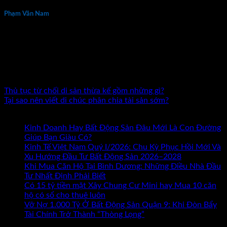
Phạm Văn Nam
Phạm Văn Nam là chuyên gia đầu tư và đào tạo bất động sản
thực chiến hàng đầu tại Việt Nam với hơn 15 năm kinh
nghiệm. Tác giả 7 đầu sách về kinh doanh và đầu tư bất động
sản. Đã đồng hành cùng hàng nghìn nhà đầu tư và doanh
nhân trên khắp cả nước.
Thủ tục từ chối di sản thừa kế gồm những gì?
Tại sao nên viết di chúc phân chia tài sản sớm?
Bài mới nhất
Kinh Doanh Hay Bất Động Sản Đâu Mới Là Con Đường
ở
Giúp Bạn Giàu Có?
Chức năng bình luận bị tắt
Kinh
Kinh Tế Việt Nam Quý I/2026: Chu Kỳ Phục Hồi Mới Và
Doanh
Xu Hướng Đầu Tư Bất Động Sản 2026–2028
Hay
Khi Mua Căn Hộ Tại Bình Dương: Những Điều Nhà Đầu
Bất
Tư Nhất Định Phải Biết
Động
Có 15 tỷ tiền mặt Xây Chung Cư Mini hay Mua 10 căn
Sản
hộ có sổ cho thuê luôn
Đâu
Vỡ Nợ 1.000 Tỷ Ở Bất Động Sản Quận 9: Khi Đòn Bẩy
Mới
Tài Chính Trở Thành “Thòng Lọng”
Chức năng bình luận
ở
Là
bị tắt