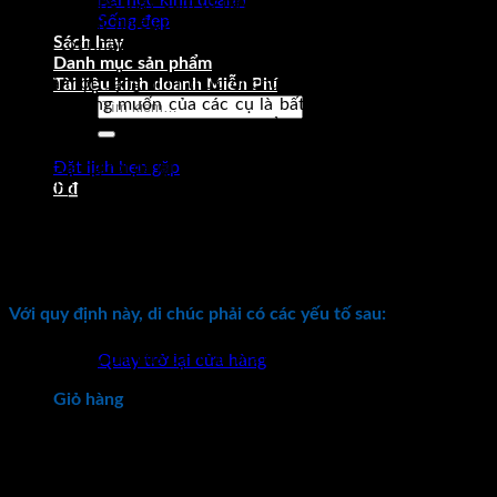
Bài học kinh doanh
tôi được nghe thấy cụm từ này. Vì vậy tôi cũng đã đã tìm hiểu
Sống đẹp
và hỏi từ rất nhiều nguồn uy tín khác nhau để có thể có câu
Sách hay
trả lời tốt nhất cho bạn.
Danh mục sản phẩm
Đây là một dạng hình thức di chúc để lại đất cho con cháu.
Tài liệu kinh doanh Miễn Phí
Nhưng mong muốn của các cụ là bất động sản đó được lưu
Tìm
truyền từ đời này qua đời khác để có thể có nơi để ở, để thờ
kiếm:
phụng. Hiện nay, pháp luật thừa nhận và bảo hộ quyền lập di
chúc của người để lại tài sản. Tuy nhiên, nội dung di chúc phải
Đặt lịch hẹn gặp
tuân thủ các điều kiện pháp luật thì mới có giá trị pháp lý.
0
₫
Theo Điều 624 Bộ luật Dân sự 2015. Di chúc được định nghĩa
như sau:
“Di chúc là sự thể hiện ý chí của cá nhân nhằm chuyển
tài sản của mình cho người khác sau khi chết.”
Với quy định này, di chúc phải có các yếu tố sau:
Chưa có sản phẩm trong giỏ hàng.
+ Thể hiện ý chí của cá nhân mà không phải là của bất cứ chủ
Quay trở lại cửa hàng
thể nào khác;
Giỏ hàng
+ Mục đích của việc lập di chúc là chuyển tài sản là di sản của
mình cho người khác;
+ Chỉ có hiệu lực sau khi người đó chết.