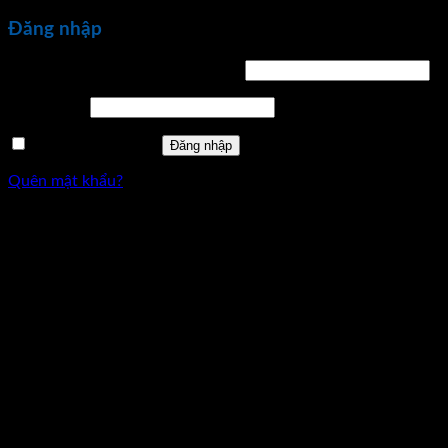
Đăng nhập
Bắt
Tên tài khoản hoặc địa chỉ email
*
buộc
Bắt
Mật khẩu
*
buộc
Ghi nhớ mật khẩu
Đăng nhập
Quên mật khẩu?