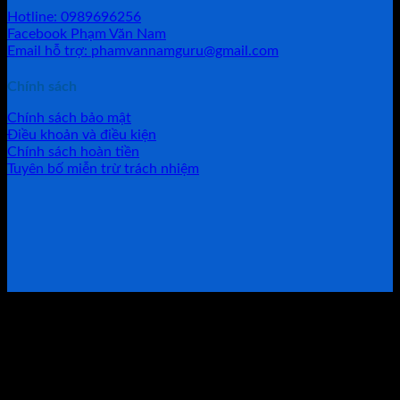
Hotline: 0989696256
Facebook Phạm Văn Nam
Email hỗ trợ: phamvannamguru@gmail.com
Chính sách
Chính sách bảo mật
Điều khoản và điều kiện
Chính sách hoàn tiền
Tuyên bố miễn trừ trách nhiệm