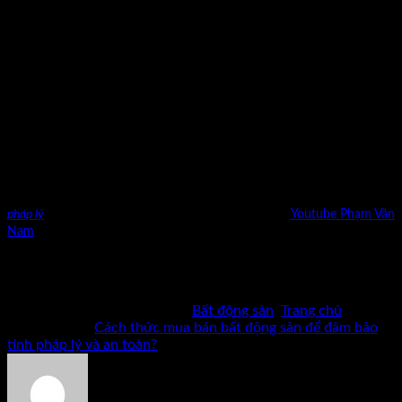
được cấp sổ đỏ hoặc chưa làm sổ đỏ.
Thủ tục mua bán nhà đất chưa có sổ đỏ ẩn chứa nhiều rủi ro.
Do tài sản này không được cấp giấy chứng nhận quyền sử
dụng, sở hữu. Sẽ rất khó khăn trong việc xác minh nguồn gốc
tài sản. Nhà đất chưa có sổ đỏ có thể đang thuộc diện quy
hoạch, có tranh chấp hay bị tịch thu,… Khi sở hữu tài sản này
có bất cứ phát sinh nào người mua sẽ là người chịu thiệt thòi
hơn cả. Vì vậy không khuyến khích bạn tiến hành mua bán
nhà đất. Khi chưa có giấy chứng nhận quyền sử dụng nhà đất.
Cảm ơn bạn đã xem
Cách thức mua bán bất động sản để đảm bảo tính
pháp lý
và an toàn?
Mời bạn xem thêm chia sẻ kênh
Youtube Phạm Văn
Nam
Bản quyền thuộc về Phạm Văn Nam và cộng sự. Cấm mọi
hình thức sao chép khi chưa có phép bằng văn bản.
Bài viết này được đăng trong
Bất động sản
,
Trang chủ
và
được gắn thẻ
Cách thức mua bán bất động sản để đảm bảo
tính pháp lý và an toàn?
.