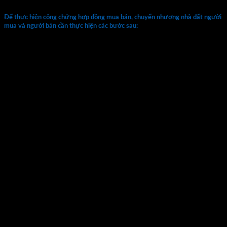
Để thực hiện công chứng hợp đồng mua bán, chuyển nhượng nhà đất người
mua và người bán cần thực hiện các bước sau:
Nộp đầy đủ hồ sơ đã chuẩn bị cho trụ sở hành nghề
công chứng hợp pháp
Văn phòng công chứng sẽ tiếp nhận hồ sơ và tiến hành
kiểm tra các giấy tờ trong hồ sơ của 2 bên mua và bán
Trong trường hợp giấy tờ của hai bên còn thiếu, công chứng
viên sẽ yêu cầu bổ sung sau đó mới tiến hành thủ tục công
chứng hợp đồng mua bán nhà đất. Sau khi soạn thảo hợp
đồng xong, hai bên sẽ phải kiểm tra lại thông tin và các điều
khoản ghi trong hợp đồng, nếu có vấn điều khoản cần chỉnh
sửa có thể yêu cầu công chứng viên chỉnh sửa, bổ sung. Nếu
không có vấn đề hai bên tiến hành ký và điểm chỉ hợp đồng
sau đó đưa lại cho công chứng viên.
Nộp lệ phí công chứng
Sau khi hoàn tất các thủ tục công chứng hợp đồng, hai bên sẽ
tiến hành đóng lệ phí công chứng và nhận lại bản hợp đồng
gốc để tiến hành sang tên nhà đất tại cơ quan nhà đất.