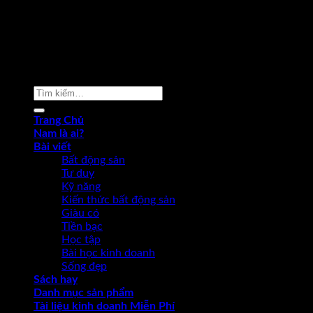
Copyright 2026 ©
Phạm Văn Nam
Tìm
kiếm:
Trang Chủ
Nam là ai?
Bài viết
Bất động sản
Tư duy
Kỹ năng
Kiến thức bất động sản
Giàu có
Tiền bạc
Học tập
Bài học kinh doanh
Sống đẹp
Sách hay
Danh mục sản phẩm
Tài liệu kinh doanh Miễn Phí