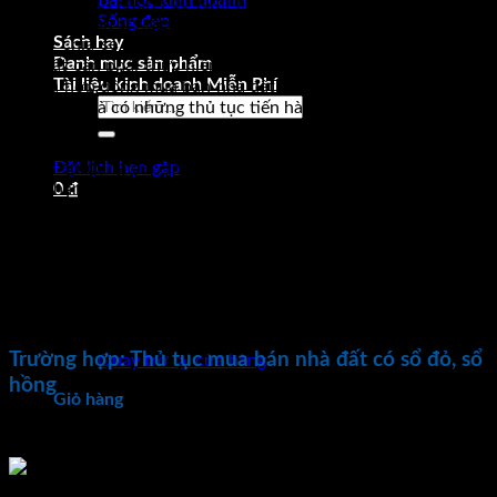
Bài học kinh doanh
những người không có kinh nghiệm trong lĩnh vực bất động
Sống đẹp
sản chắc hẳn sẽ gặp không ít khó khăn khi chuẩn bị giấy tờ.
Sách hay
Tôi sẽ chia sẻ đến bạn những thủ tục công chứng mua bán
Danh mục sản phẩm
nhà đất cần phải thực hiện. Để đảm bảo tính hợp pháp và giá
Tài liệu kinh doanh Miễn Phí
trị của hợp đồng mua bán nhà đất. Tùy vào từng loại hình bất
Tìm
động sản mà có những thủ tục tiến hành khác nhau.
kiếm:
Hợp đồng mua bán nhà đất là hợp đồng chuyển nhượng
quyền sử dụng đất. Đó là sự thỏa thuận giữa bên giao đất và
Đặt lịch hẹn gặp
bên nhận đất. Bên nhận sẽ phải trả tiền theo thỏa thuận cho
0
₫
bên chuyển nhượng theo quy định. Và để đảm bảo tính hợp
pháp cũng như giá trị của hợp đồng chuyển nhượng, hợp
đồng mua bán nhà đất. Phải được công chứng tại Phòng công
chứng hoặc Văn phòng công chứng được cấp phép hoạt
động. Giấy tờ cần chuẩn bị khi thực hiện thủ tục công chứng
mua bán nhà đất.
Chưa có sản phẩm trong giỏ hàng.
Trường hợp: Thủ tục mua bán nhà đất có sổ đỏ, sổ
Quay trở lại cửa hàng
hồng
Giỏ hàng
Các bước thực hiện mua bán nhà đất có sổ đỏ, sổ hồng