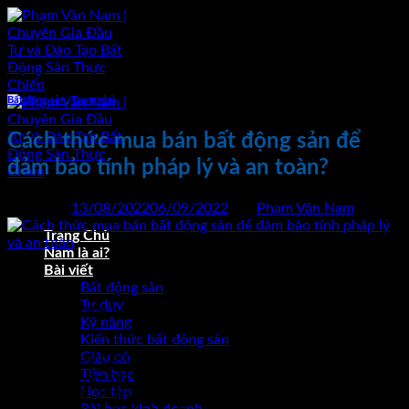
Bỏ
qua
nội
dung
Bất động sản
,
Trang chủ
Cách thức mua bán bất động sản để
đảm bảo tính pháp lý và an toàn?
Đăng vào
13/08/2022
06/09/2022
bởi
Phạm Văn Nam
Trang Chủ
Nam là ai?
13
Bài viết
Th8
Bất động sản
Tư duy
Cách thức mua bán bất động sản để đảm bảo tính pháp lý và
Kỹ năng
an toàn?
Kiến thức bất động sản
Giàu có
Mua bán nhà đất là một trong những giao dịch có giá trị tài
Tiền bạc
sản lớn. Vì vậy các thủ tục mua bán diễn ra khá phức tạp và
Học tập
cần chuẩn bị nhiều giấy tờ để thực hiện giao dịch. Đối với