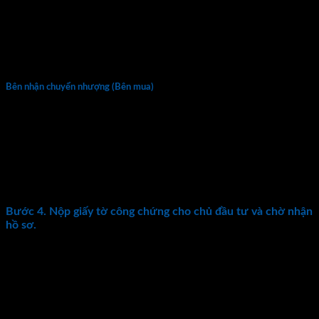
chồng)
Bản gốc hợp đồng mua bán nhà ở hình thành trong
tương lai
Bản gốc hóa đơn các lần đóng tiền mua nhà ở theo tiến
độ của HĐMB
Bên nhận chuyển nhượng (Bên mua)
Chuẩn bị bản gốc CMND, bản gốc Hộ khẩu thường trú.
Sau khi hoàn thành chuyển nhượng 2 bên thực hiện
nghĩa vụ đóng thuế theo thỏa thuận trong hợp đồng đặt
cọc. Thuế trước bạ 0,5% giá trị tài sản. 2% giá trị tài sản
cho thuế thu nhập cá nhân, lệ phí địa chính và lệ phí
thẩm định hồ sơ.
Bước 4. Nộp giấy tờ công chứng cho chủ đầu tư và chờ nhận
hồ sơ.
Đối với trường hợp mua nhà đất lẻ
Trường hợp mua bán đất chưa có sổ đỏ và sổ hồng bao gồm:
Người sử dụng đất không đủ điều kiện làm sổ đỏ
Người sử dụng đất có đủ tất cả điều kiện nhưng chưa