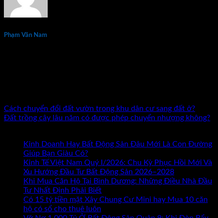
Phạm Văn Nam
Phạm Văn Nam là chuyên gia đầu tư và đào tạo bất động sản
thực chiến hàng đầu tại Việt Nam với hơn 15 năm kinh
nghiệm. Tác giả 7 đầu sách về kinh doanh và đầu tư bất động
sản. Đã đồng hành cùng hàng nghìn nhà đầu tư và doanh
nhân trên khắp cả nước.
Cách chuyển đổi đất vườn trong khu dân cư sang đất ở?
Đất trồng cây lâu năm có được phép chuyển nhượng không?
Bài mới nhất
Kinh Doanh Hay Bất Động Sản Đâu Mới Là Con Đường
ở
Giúp Bạn Giàu Có?
Chức năng bình luận bị tắt
Kinh
Kinh Tế Việt Nam Quý I/2026: Chu Kỳ Phục Hồi Mới Và
Doanh
Xu Hướng Đầu Tư Bất Động Sản 2026–2028
Hay
Khi Mua Căn Hộ Tại Bình Dương: Những Điều Nhà Đầu
Bất
Tư Nhất Định Phải Biết
Động
Có 15 tỷ tiền mặt Xây Chung Cư Mini hay Mua 10 căn
Sản
hộ có sổ cho thuê luôn
Đâu
Vỡ Nợ 1.000 Tỷ Ở Bất Động Sản Quận 9: Khi Đòn Bẩy