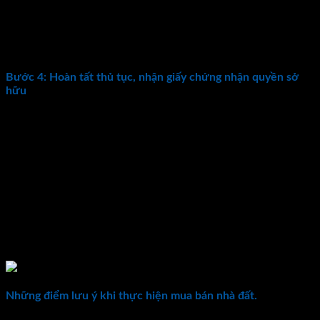
Thông thường thời gian công chứng thường diễn ra trong
khoảng 1 – 2h, nếu trường hợp công chứng hợp đồng mua
bán nhà đất phức tạp, gặp nhiều khó khăn trong quá trình
làm thủ tục thì thời gian có thể kéo dài từ 1-2 ngày.
Bước 4: Hoàn tất thủ tục, nhận giấy chứng nhận quyền sở
hữu
Sau khi hoàn tất các thủ tục mua bán nhà đất và nộp thuế thì
khách hàng sẽ có nhiệm vụ cằm toàn bộ giấy tờ này đến
UBND nơi mua bán nhà đất. Nếu xét thấy hồ sơ của quý
khách đủ điều kiện pháp lý, bên bộ phận nghiệp vụ sẽ chính
thức sang tên sổ hồng theo đúng trình tự, mẫu pháp luật quy
định. Bước kế tiếp khi bạn đã nhận được giấy chứng nhận
quyền sử dụng đất, bạn sẽ nộp toàn bộ số tiền còn lại theo
đúng thời hạn đã thỏa thuận trong hợp đồng đặt cọc. Như
thế, các bước tiến hành thủ tục mua bán nhà đất có sổ đỏ đã
hoàn thành.
Những điểm lưu ý khi thực hiện mua bán nhà đất.