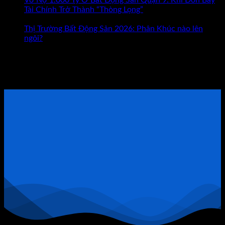
Mới
Tài Chính Trở Thành “Thòng Lọng”
Chức năng bình luận
ở
Là
bị tắt
Vỡ
Con
Thị Trường Bất Động Sản 2026: Phân Khúc nào lên
Nợ
Đường
ngôi?
1.000
Giúp
Tham khảo Bộ Sách Thực Chiến
Tỷ
Bạn
Ở
Giàu
ĐẶT LỊCH TƯ VẤN TRỰC TIẾP
Bất
Có?
Động
Sản
Quận
9:
Khi
Đòn
Bẩy
Tài
Chính
Trở
Thành
“Thòng
Lọng”