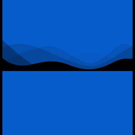
9:
Khi
Đòn
Bẩy
Tài
Chính
Trở
Thành
“Thòng
Lọng”