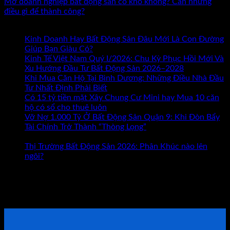
Mở doanh nghiệp bất động sản có khó không? Cần những
điều gì để thành công?
Bài mới nhất
Kinh Doanh Hay Bất Động Sản Đâu Mới Là Con Đường
ở
Giúp Bạn Giàu Có?
Chức năng bình luận bị tắt
Kinh
Kinh Tế Việt Nam Quý I/2026: Chu Kỳ Phục Hồi Mới Và
Doanh
Xu Hướng Đầu Tư Bất Động Sản 2026–2028
Hay
Khi Mua Căn Hộ Tại Bình Dương: Những Điều Nhà Đầu
Bất
Tư Nhất Định Phải Biết
Động
Có 15 tỷ tiền mặt Xây Chung Cư Mini hay Mua 10 căn
Sản
hộ có sổ cho thuê luôn
Đâu
Vỡ Nợ 1.000 Tỷ Ở Bất Động Sản Quận 9: Khi Đòn Bẩy
Mới
Tài Chính Trở Thành “Thòng Lọng”
Chức năng bình luận
ở
Là
bị tắt
Vỡ
Con
Thị Trường Bất Động Sản 2026: Phân Khúc nào lên
Nợ
Đường
ngôi?
1.000
Giúp
Tham khảo Bộ Sách Thực Chiến
Tỷ
Bạn
Ở
Giàu
ĐẶT LỊCH TƯ VẤN TRỰC TIẾP
Bất
Có?
Động
Sản
Quận