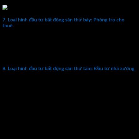
7. Loại hình đầu tư bất động sản thứ bảy: Phòng trọ cho
thuê.
Dân cư từ các tỉnh thành khác tập trung vào các thành phố
lớn để tìm kiếm việc làm, nâng cao mức sống và thu nhập. Đã
khiến nhu cầu thuê phòng trọ gia tăng cao. Loại hình này
mang tính ổn định cao và tiềm năng phát triển lớn.
8. Loại hình đầu tư bất động sản thứ tám: Đầu tư nhà xưởng.
Trong xu hướng mở rộng và phát triển thị trường. Các doanh
nghiệp đều có nhu cầu tìm thuê nhà xưởng hay nhà kho. Để
phục vụ cho hoạt động sản xuất, kinh doanh của mình. Đặc
biệt, các doanh nghiệp vừa và nhỏ, doanh nghiệp nước ngoài
thường tìm đến các khu nhà xưởng xây sẵn để tiết kiệm chi
phí xây dựng ban đầu và đồng thời cũng hạn chế được các rủi
ro không đáng có. Loại hình này sở hữu các ưu điểm khá nổi
trội như giá thuê đất công nghiệp đang tăng cao thời gian gần
đây. Lợi nhuận cho thuê nhà xưởng cao hơn những loại hình
khác.