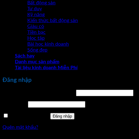
Bất động sản
Tư duy
Kỹ năng
Kiến thức bất động sản
Giàu có
Tiền bạc
Học tập
Bài học kinh doanh
Sống đẹp
Sách hay
Danh mục sản phẩm
Tài liệu kinh doanh Miễn Phí
Đăng nhập
Bắt
Tên tài khoản hoặc địa chỉ email
*
buộc
Bắt
Mật khẩu
*
buộc
Ghi nhớ mật khẩu
Đăng nhập
Quên mật khẩu?