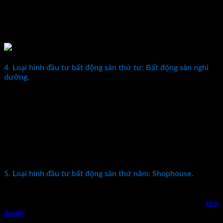
tư. Ví du: Không nhận định đúng tiềm năng của khu vực đầu
tư, Mua phải những nơi hoang vắng, Pháp lý không rõ ràng.
Hoặc nhu cầu sử dụng không cao, dẫn đến không có khả năng
tăng giá. Hoặc phải mất rất nhiều thời gian mới tăng giá…
4. Loại hình đầu tư bất động sản thứ tư: Bất động sản nghỉ
dưỡng.
Tại thời điểm hiện tại, đầu tư vào bất động sản nghỉ dưỡng không còn
là khái niệm xa lạ đối với các nhà đầu tư. Đặc biệt khi ngành du lịch
Việt Nam đang có những bước chuyển mình mạnh mẽ. Thu hút
không chỉ khách du lịch trong nước mà cả đông đảo lượng khách
quốc tế. Chính vì vậy, kéo theo sự phát triển của loại hình đầu tư bất
động sản nghỉ dưỡng nhằm đáp ứng nhu cầu cư trú và nghỉ dưỡng
cho du khách.
5. Loại hình đầu tư bất động sản thứ năm: Shophouse.
Shophouse hay còn có tên gọi khác là nhà phố thương mại. Đây là
mô hình nhà kiểu mới, kết hợp giữa nhà ở và cửa hàng để
kinh
doanh
. Mặc dù đây là loại hình có lịch sử lâu đời và phổ biến trên thế
giới. Nhưng tại Việt Nam, Shophouse chỉ vừa xuất hiện và nở rộ cách