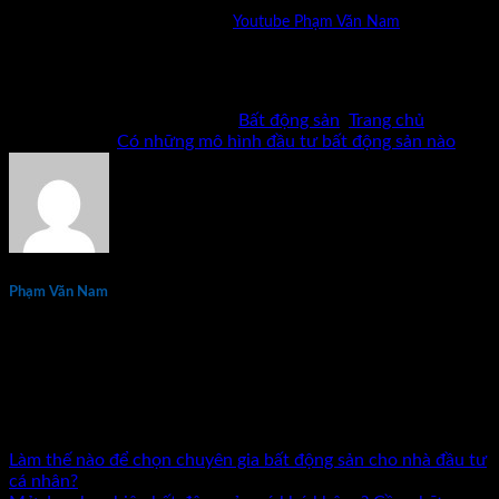
Mời bạn xem thêm chia sẻ kênh
Youtube Phạm Văn Nam
Bản quyền thuộc về Phạm Văn Nam và cộng sự. Cấm mọi
hình thức sao chép khi chưa có phép bằng văn bản.
Bài viết này được đăng trong
Bất động sản
,
Trang chủ
và
được gắn thẻ
Có những mô hình đầu tư bất động sản nào
.
Phạm Văn Nam
Phạm Văn Nam là chuyên gia đầu tư và đào tạo bất động sản
thực chiến hàng đầu tại Việt Nam với hơn 15 năm kinh
nghiệm. Tác giả 7 đầu sách về kinh doanh và đầu tư bất động
sản. Đã đồng hành cùng hàng nghìn nhà đầu tư và doanh
nhân trên khắp cả nước.
Làm thế nào để chọn chuyên gia bất động sản cho nhà đầu tư
cá nhân?