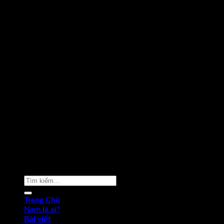
Copyright 2026 ©
Phạm Văn Nam
Tìm
kiếm:
Trang Chủ
Nam là ai?
Bài viết