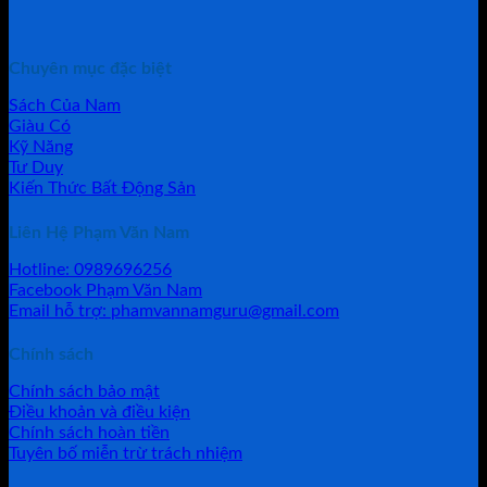
Chuyên mục đặc biệt
Sách Của Nam
Giàu Có
Kỹ Năng
Tư Duy
Kiến Thức Bất Động Sản
Liên Hệ Phạm Văn Nam
Hotline: 0989696256
Facebook Phạm Văn Nam
Email hỗ trợ: phamvannamguru@gmail.com
Chính sách
Chính sách bảo mật
Điều khoản và điều kiện
Chính sách hoàn tiền
Tuyên bố miễn trừ trách nhiệm