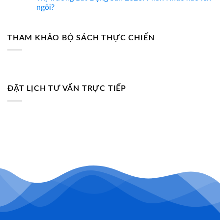
1.000
ngôi?
Tỷ
Ở
Bất
THAM KHẢO BỘ SÁCH THỰC CHIẾN
Động
Sản
Quận
9:
Khi
Đòn
Bẩy
ĐẶT LỊCH TƯ VẤN TRỰC TIẾP
Tài
Chính
Trở
Thành
“Thòng
Lọng”