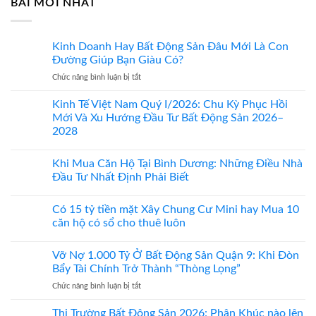
BÀI MỚI NHẤT
Kinh Doanh Hay Bất Động Sản Đâu Mới Là Con
Đường Giúp Bạn Giàu Có?
ở
Chức năng bình luận bị tắt
Kinh
Doanh
Kinh Tế Việt Nam Quý I/2026: Chu Kỳ Phục Hồi
Hay
Mới Và Xu Hướng Đầu Tư Bất Động Sản 2026–
Bất
2028
Động
Sản
Đâu
Khi Mua Căn Hộ Tại Bình Dương: Những Điều Nhà
Mới
Đầu Tư Nhất Định Phải Biết
Là
Con
Có 15 tỷ tiền mặt Xây Chung Cư Mini hay Mua 10
Đường
Giúp
căn hộ có sổ cho thuê luôn
Bạn
Giàu
Vỡ Nợ 1.000 Tỷ Ở Bất Động Sản Quận 9: Khi Đòn
Có?
Bẩy Tài Chính Trở Thành “Thòng Lọng”
ở
Chức năng bình luận bị tắt
Vỡ
Nợ
Thị Trường Bất Động Sản 2026: Phân Khúc nào lên