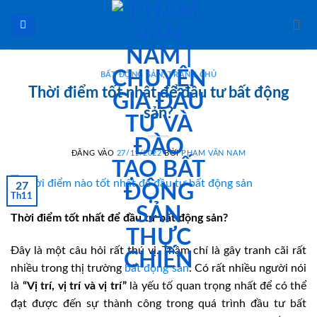
Bỏ
qua
nội
dung
BẤT ĐỘNG SẢN
,
TRANG CHỦ
Thời điểm tốt nhất để đầu tư bất động
sản?
ĐĂNG VÀO
27/11/2022
BỞI
PHẠM VĂN NAM
27
Th11
Thời điểm tốt nhất để đầu tư bất động sản?
Đây là một câu hỏi rất thú vị. Thậm chí là gây tranh cãi rất
nhiều trong thị trường
bất động sản
. Có rất nhiều người nói
là
“Vị trí, vị trí và vị trí”
là yếu tố quan trọng nhất để có thể
đạt được đến sự thành công trong quá trình đầu tư bất