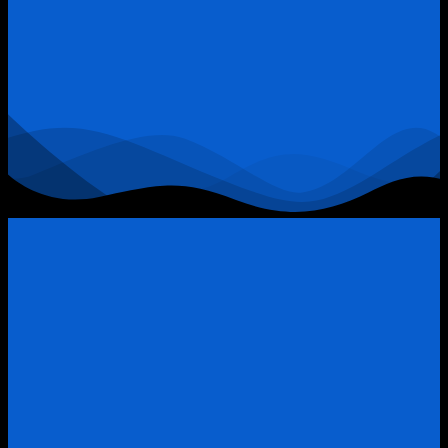
Khi
Đòn
Bẩy
Tài
Chính
Trở
Thành
“Thòng
Lọng”