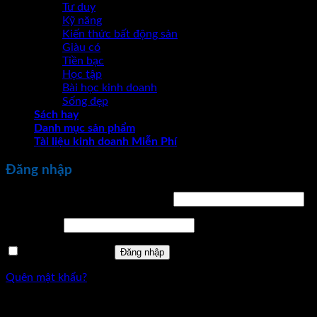
Tư duy
Kỹ năng
Kiến thức bất động sản
Giàu có
Tiền bạc
Học tập
Bài học kinh doanh
Sống đẹp
Sách hay
Danh mục sản phẩm
Tài liệu kinh doanh Miễn Phí
Đăng nhập
Bắt
Tên tài khoản hoặc địa chỉ email
*
buộc
Bắt
Mật khẩu
*
buộc
Ghi nhớ mật khẩu
Đăng nhập
Quên mật khẩu?