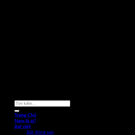
Copyright 2026 ©
Phạm Văn Nam
Tìm
kiếm:
Trang Chủ
Nam là ai?
Bài viết
Bất động sản