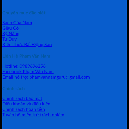
Chuyên mục đặc biệt
Sách Của Nam
Giàu Có
Kỹ Năng
Tư Duy
Kiến Thức Bất Động Sản
Liên Hệ Phạm Văn Nam
Hotline: 0989696256
Facebook Phạm Văn Nam
Email hỗ trợ: phamvannamguru@gmail.com
Chính sách
Chính sách bảo mật
Điều khoản và điều kiện
Chính sách hoàn tiền
Tuyên bố miễn trừ trách nhiệm