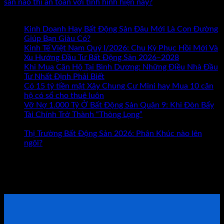
sản nào thì an toàn với tình hình hiện nay?
Bài mới nhất
Kinh Doanh Hay Bất Động Sản Đâu Mới Là Con Đường
ở
Giúp Bạn Giàu Có?
Chức năng bình luận bị tắt
Kinh
Kinh Tế Việt Nam Quý I/2026: Chu Kỳ Phục Hồi Mới Và
Doanh
Xu Hướng Đầu Tư Bất Động Sản 2026–2028
Hay
Khi Mua Căn Hộ Tại Bình Dương: Những Điều Nhà Đầu
Bất
Tư Nhất Định Phải Biết
Động
Có 15 tỷ tiền mặt Xây Chung Cư Mini hay Mua 10 căn
Sản
hộ có sổ cho thuê luôn
Đâu
Vỡ Nợ 1.000 Tỷ Ở Bất Động Sản Quận 9: Khi Đòn Bẩy
Mới
Tài Chính Trở Thành “Thòng Lọng”
Chức năng bình luận
ở
Là
bị tắt
Vỡ
Con
Thị Trường Bất Động Sản 2026: Phân Khúc nào lên
Nợ
Đường
ngôi?
1.000
Giúp
Tham khảo Bộ Sách Thực Chiến
Tỷ
Bạn
Ở
Giàu
ĐẶT LỊCH TƯ VẤN TRỰC TIẾP
Bất
Có?
Động
Sản
Quận
9: