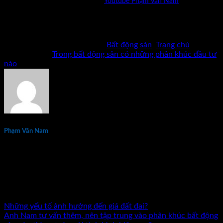
Mời bạn xem thêm chia sẻ kênh
Youtube Phạm Văn Nam
Bản quyền thuộc về Phạm Văn Nam và cộng sự. Cấm mọi
hình thức sao chép khi chưa có phép bằng văn bản.
Bài viết này được đăng trong
Bất động sản
,
Trang chủ
và
được gắn thẻ
Trong bất động sản có những phân khúc đầu tư
nào
.
Phạm Văn Nam
Phạm Văn Nam là chuyên gia đầu tư và đào tạo bất động sản
thực chiến hàng đầu tại Việt Nam với hơn 15 năm kinh
nghiệm. Tác giả 7 đầu sách về kinh doanh và đầu tư bất động
sản. Đã đồng hành cùng hàng nghìn nhà đầu tư và doanh
nhân trên khắp cả nước.
Những yếu tố ảnh hưởng đến giá đất đai?
Anh Nam tư vấn thêm, nên tập trung vào phân khúc bất động